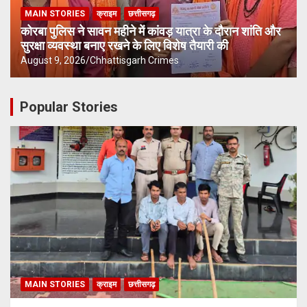
MAIN STORIES
क्राइम
छत्तीसगढ़
कोरबा पुलिस ने सावन महीने में कांवड़ यात्रा के दौरान शांति और
सुरक्षा व्यवस्था बनाए रखने के लिए विशेष तैयारी की
August 9, 2026
Chhattisgarh Crimes
Popular Stories
MAIN STORIES
क्राइम
छत्तीसगढ़