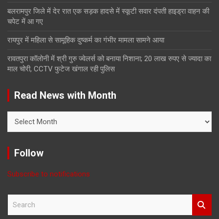
बलरामपुर जिले में देर रात एक सड़क हादसे में स्कूटी सवार दंपती हाइड्रा वाहन की
चपेट में आ गए
रायपुर में महिला से सामूहिक दुष्कर्म का गंभीर मामला सामने आया
रावतपुरा कॉलोनी में श्री गुरु ज्वेलर्स को बनाया निशाना; 20 लाख रुपए से ज्यादा का
माल चोरी, CCTV फुटेज खंगाल रही पुलिस
Read News with Month
Read
News
with
Month
Follow
Subscribe to notifications
S
e