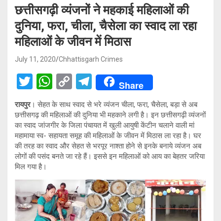
छत्तीसगढ़ी व्यंजनों ने महकाई महिलाओं की
दुनिया, फरा, चीला, चैसेला का स्वाद ला रहा
महिलाओं के जीवन में मिठास
July 11, 2020
Chhattisgarh Crimes
T
W
C
T
Share
wi
h
o
el
रायपुर
। सेहत के साथ स्वाद से भरे व्यंजन चीला, फरा, चैसेला, बड़ा से अब
tt
at
py
e
छत्तीसगढ़ की महिलाओं की दुनिया भी महकाने लगी है। इन छत्तीसगढ़ी व्यंजनों
er
s
Li
gr
का स्वाद जांजगीर के जिला पंचायत में खुली आयुषी केंटीन चलाने वाली मां
महामाया स्व- सहायता समूह की महिलाओं के जीवन में मिठास ला रहा है। घर
A
n
a
की तरह का स्वाद और सेहत से भरपूर नाश्ता होने से इनके बनाये व्यंजन अब
p
k
m
लोगों की पसंद बनते जा रहे हैं। इससे इन महिलाओं को आय का बेहतर जरिया
मिल गया है।
p