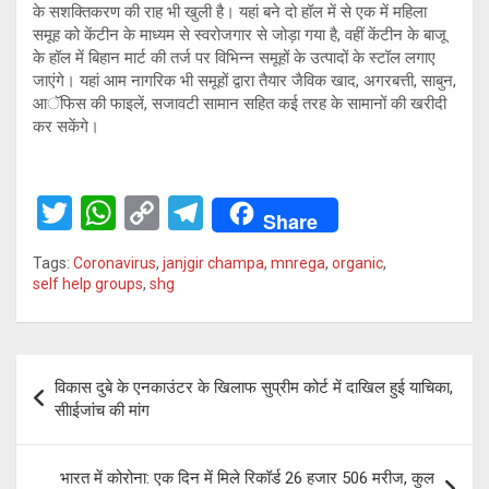
के सशक्तिकरण की राह भी खुली है। यहां बने दो हॉल में से एक में महिला
समूह को केंटीन के माध्यम से स्वरोजगार से जोड़ा गया है, वहीं केंटीन के बाजू
के हॉल में बिहान मार्ट की तर्ज पर विभिन्न समूहों के उत्पादों के स्टॉल लगाए
जाएंगे। यहां आम नागरिक भी समूहों द्वारा तैयार जैविक खाद, अगरबत्ती, साबुन,
आॅफिस की फाइलें, सजावटी सामान सहित कई तरह के सामानों की खरीदी
कर सकेंगे।
T
W
C
T
Share
wi
h
o
el
Tags:
Coronavirus
,
janjgir champa
,
mnrega
,
organic
,
tt
at
py
e
self help groups
,
shg
er
s
Li
gr
A
n
a
Post
p
k
m
विकास दुबे के एनकाउंटर के खिलाफ सुप्रीम कोर्ट में दाखिल हुई याचिका,
navigation
सीाईजांच की मांग
p
भारत में कोरोना: एक दिन में मिले रिकॉर्ड 26 हजार 506 मरीज, कुल