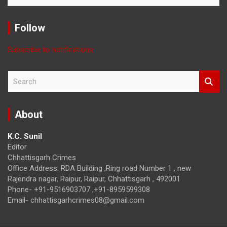
with
Month
Follow
Subscribe to notifications
S
e
a
r
About
c
h
K.C. Sunil
Editor
Chhattisgarh Crimes
Office Address: RDA Building ,Ring road Number 1 , new
Rajendra nagar, Raipur, Raipur, Chhattisgarh , 492001
Phone- +91-9516903707 ,+91-8959599308
Email- chhattisgarhcrimes08@gmail.com