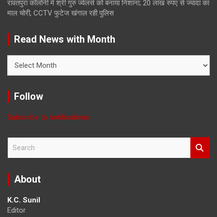
रावतपुरा कॉलोनी में श्री गुरु ज्वेलर्स को बनाया निशाना; 20 लाख रुपए से ज्यादा का
माल चोरी, CCTV फुटेज खंगाल रही पुलिस
Read News with Month
Read
News
with
Month
Follow
Subscribe to notifications
S
e
a
r
About
c
h
K.C. Sunil
Editor