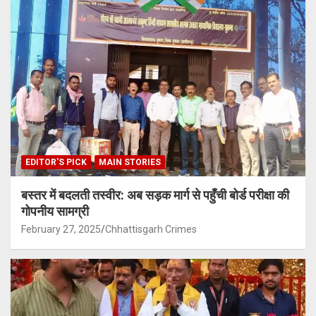
EDITOR'S PICK
MAIN STORIES
बस्तर में बदलती तस्वीर: अब सड़क मार्ग से पहुँची बोर्ड परीक्षा की
गोपनीय सामग्री
February 27, 2025
Chhattisgarh Crimes