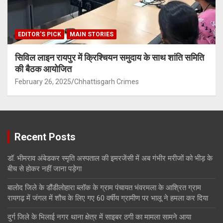
EDITOR'S PICK
MAIN STORIES
सिविल लाइन रायपुर में क्रिश्चियन समुदाय के साथ शांति समिति
की बैठक आयोजित
February 26, 2025
Chhattisgarh Crimes
Recent Posts
डॉ. भीमराव अंबेडकर स्मृति अस्पताल की इमरजेंसी में अब गंभीर मरीजों को भीड़ के
बीच से होकर नहीं जाना पड़ेगा
बालोद जिले के डौंडीलोहारा ब्लॉक के ग्राम पंचायत भंवरमला के आश्रित ग्राम
रायगढ़ में जंगल में शौच के लिए गए 60 वर्षीय ग्रामीण पर भालू ने हमला कर दिया
दुर्ग जिले के भिलाई नगर थाना क्षेत्र में साइबर ठगी का मामला सामने आया