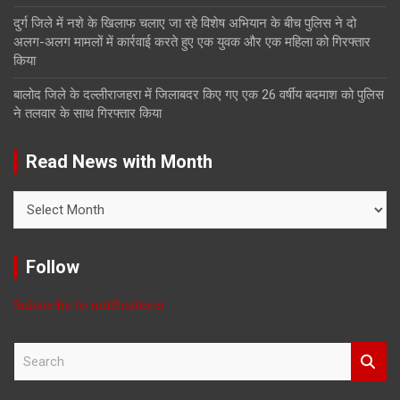
दुर्ग जिले में नशे के खिलाफ चलाए जा रहे विशेष अभियान के बीच पुलिस ने दो
अलग-अलग मामलों में कार्रवाई करते हुए एक युवक और एक महिला को गिरफ्तार
किया
बालोद जिले के दल्लीराजहरा में जिलाबदर किए गए एक 26 वर्षीय बदमाश को पुलिस
ने तलवार के साथ गिरफ्तार किया
Read News with Month
Read
News
with
Month
Follow
Subscribe to notifications
S
e
a