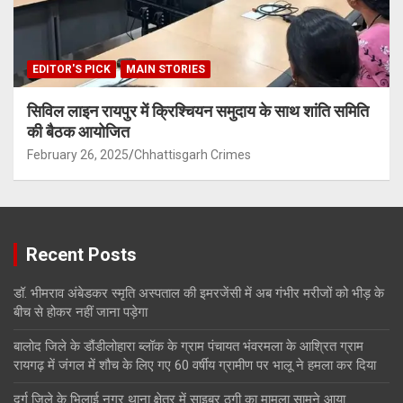
EDITOR'S PICK
MAIN STORIES
सिविल लाइन रायपुर में क्रिश्चियन समुदाय के साथ शांति समिति
की बैठक आयोजित
February 26, 2025
Chhattisgarh Crimes
Recent Posts
डॉ. भीमराव अंबेडकर स्मृति अस्पताल की इमरजेंसी में अब गंभीर मरीजों को भीड़ के
बीच से होकर नहीं जाना पड़ेगा
बालोद जिले के डौंडीलोहारा ब्लॉक के ग्राम पंचायत भंवरमला के आश्रित ग्राम
रायगढ़ में जंगल में शौच के लिए गए 60 वर्षीय ग्रामीण पर भालू ने हमला कर दिया
दुर्ग जिले के भिलाई नगर थाना क्षेत्र में साइबर ठगी का मामला सामने आया