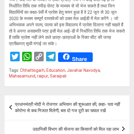
निर्धारित तिथि तक स्पीड पोस्ट के माध्यम से भी भेज सकते हैं तथा जिन
विद्यार्थियों का कक्षा-9वीं में प्रवेश हेतु चयन हुआ है वे 22 जून से 30 जून
2020 के मध्यम सम्पूर्ण दस्तावेजों को उक्त मेल आईडी में मेल करेंगे । जो
अभिभावक अपने पाल्य, पाल्या को इस विद्यालय में प्रवेश दिलाना नहीं चाहते हैं
तो वे अपना असहमति पत्र इसी मेल आई-डी में निर्धारित तिथि तक भेज सकते
हैं ताकि प्रवेश नहीं लेने वाले छात्र-छात्राओं के रिक्त सीट की जगह
प्रतीक्षारत् सूची मंगाई जा सके।
T
W
C
T
Share
wi
h
o
el
Tags:
Chhattisgarh
,
Education
,
Javahar Navodya
,
tt
at
py
e
Mahasamund
,
raipur
,
Saraipali
er
s
Li
gr
A
n
a
Post
p
k
m
प्रधानमंत्री मोदी ने रोजगार अभियान की शुरूआत की, कहा- पता नहीं
navigation
कोरोना से कब निजात मिलेगी, बस दो गज दूरी का ख्याल रखें
p
उद्यानिकी विभाग की योजना का किसानों को मिल रहा लाभ