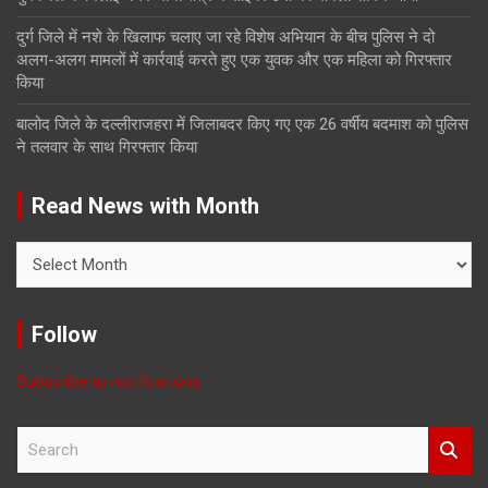
दुर्ग जिले में नशे के खिलाफ चलाए जा रहे विशेष अभियान के बीच पुलिस ने दो
अलग-अलग मामलों में कार्रवाई करते हुए एक युवक और एक महिला को गिरफ्तार
किया
बालोद जिले के दल्लीराजहरा में जिलाबदर किए गए एक 26 वर्षीय बदमाश को पुलिस
ने तलवार के साथ गिरफ्तार किया
Read News with Month
Read
News
with
Month
Follow
Subscribe to notifications
S
e
a