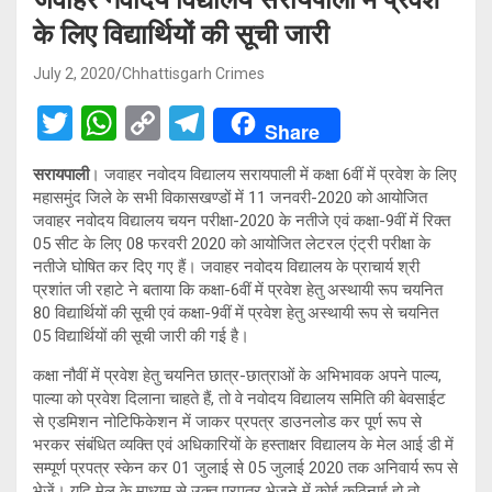
के लिए विद्यार्थियों की सूची जारी
July 2, 2020
Chhattisgarh Crimes
T
W
C
T
Share
wi
h
o
el
सरायपाली
। जवाहर नवोदय विद्यालय सरायपाली में कक्षा 6वीं में प्रवेश के लिए
tt
at
py
e
महासमुंद जिले के सभी विकासखण्डों में 11 जनवरी-2020 को आयोजित
er
s
Li
gr
जवाहर नवोदय विद्यालय चयन परीक्षा-2020 के नतीजे एवं कक्षा-9वीं में रिक्त
05 सीट के लिए 08 फरवरी 2020 को आयोजित लेटरल एंट्री परीक्षा के
A
n
a
नतीजे घोषित कर दिए गए हैं। जवाहर नवोदय विद्यालय के प्राचार्य श्री
p
k
m
प्रशांत जी रहाटे ने बताया कि कक्षा-6वीं में प्रवेश हेतु अस्थायी रूप चयनित
80 विद्यार्थियों की सूची एवं कक्षा-9वीं में प्रवेश हेतु अस्थायी रूप से चयनित
p
05 विद्यार्थियों की सूची जारी की गई है।
कक्षा नौवीं में प्रवेश हेतु चयनित छात्र-छात्राओं के अभिभावक अपने पाल्य,
पाल्या को प्रवेश दिलाना चाहते हैं, तो वे नवोदय विद्यालय समिति की बेवसाईट
से एडमिशन नोटिफिकेशन में जाकर प्रपत्र डाउनलोड कर पूर्ण रूप से
भरकर संबंधित व्यक्ति एवं अधिकारियों के हस्ताक्षर विद्यालय के मेल आई डी में
सम्पूर्ण प्रपत्र स्केन कर 01 जुलाई से 05 जुलाई 2020 तक अनिवार्य रूप से
भेजें। यदि मेल के माध्यम से उक्त प्रपत्र भेजने में कोई कठिनाई हो तो