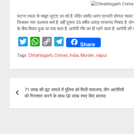
er
s
Li
gr
A
n
a
घटना स्थल से सबूत जुटाए जा रहे हैं. मंदिर हसौद थाना प्रभारी सोनल ग्वाला क
p
k
m
जिसका नाम उल्लास वर्मा है. वहीं दूसरा 55 वर्षीय अधेड़ परमानंद निषाद है. दो
p
के बीच विवाद हुआ था पता चला है. आरोपी गाँव का ही रहने वाला है. आरोपी क
T
W
C
T
Share
wi
h
o
el
Tags:
Chhattisgarh
,
Crimes
,
India
,
Murder
,
raipur
tt
at
py
e
er
s
Li
gr
A
n
a
Post
p
k
m
71 लाख की लूट मामले में पुलिस को मिली सफलता, तीन आरोपियों
navigation
को गिरफ्तार करने के साथ 50 लाख रुपए किए बरामद
p