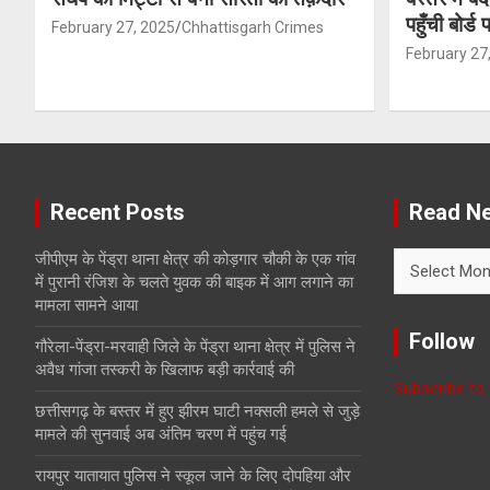
पहुँची बोर्ड
February 27, 2025
Chhattisgarh Crimes
February 27
Recent Posts
Read Ne
Read
जीपीएम के पेंड्रा थाना क्षेत्र की कोड़गार चौकी के एक गांव
News
में पुरानी रंजिश के चलते युवक की बाइक में आग लगाने का
with
मामला सामने आया
Month
Follow
गौरेला-पेंड्रा-मरवाही जिले के पेंड्रा थाना क्षेत्र में पुलिस ने
अवैध गांजा तस्करी के खिलाफ बड़ी कार्रवाई की
Subscribe to 
छत्तीसगढ़ के बस्तर में हुए झीरम घाटी नक्सली हमले से जुड़े
मामले की सुनवाई अब अंतिम चरण में पहुंच गई
रायपुर यातायात पुलिस ने स्कूल जाने के लिए दोपहिया और