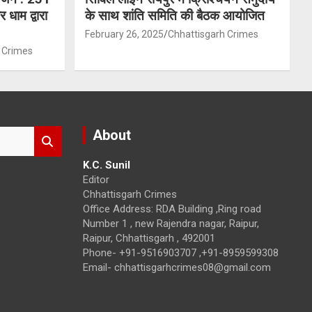
 धाम द्वारा
के साथ शांति समिति की बैठक आयोजित
February 26, 2025
Chhattisgarh Crimes
 Crimes
About
K.C. Sunil
Editor
Chhattisgarh Crimes
Office Address: RDA Building ,Ring road
Number 1 , new Rajendra nagar, Raipur,
Raipur, Chhattisgarh , 492001
Phone- +91-9516903707 ,+91-8959599308
Email- chhattisgarhcrimes08@gmail.com