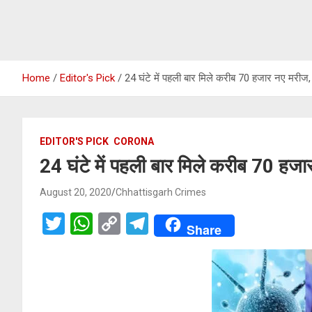
Home
Editor's Pick
24 घंटे में पहली बार मिले करीब 70 हजार नए मरीज
EDITOR'S PICK
CORONA
24 घंटे में पहली बार मिले करीब 70 हज
August 20, 2020
Chhattisgarh Crimes
T
W
C
T
Share
wi
h
o
el
tt
at
py
e
er
s
Li
gr