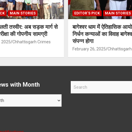
ICK
MAIN STORIES
EDITOR'S PICK
MAIN STORIES
दलती तस्वीर: अब सड़क मार्ग से
बागेश्वर धाम में ऐतिहासिक आ
 परीक्षा की गोपनीय सामग्री
निर्धन कन्याओं का विवाह बागेश्वर
संपन्न होगा
, 2025
Chhattisgarh Crimes
February 26, 2025
Chhattisgarh
ws with Month
S
e
a
r
c
h
notifications