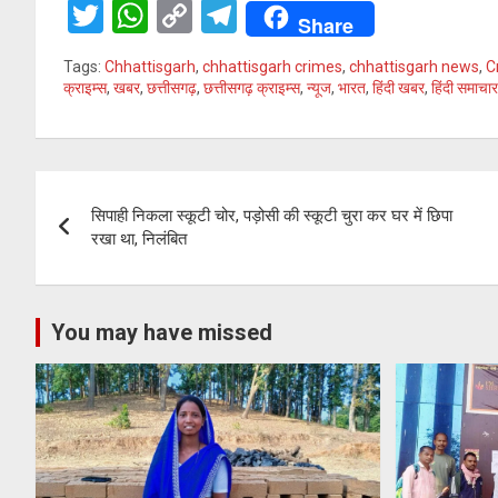
T
W
C
T
Share
wi
h
o
el
Tags:
Chhattisgarh
,
chhattisgarh crimes
,
chhattisgarh news
,
C
tt
at
py
e
क्राइम्स
,
खबर
,
छत्तीसगढ़
,
छत्तीसगढ़ क्राइम्स
,
न्यूज
,
भारत
,
हिंदी खबर
,
हिंदी समाचार
er
s
Li
gr
A
n
a
Post
p
k
m
सिपाही निकला स्कूटी चोर, पड़ोसी की स्कूटी चुरा कर घर में छिपा
p
navigation
रखा था, निलंबित
You may have missed