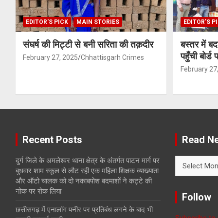
EDITOR'S PICK
MAIN STORIES
EDITOR'S P
संघर्ष की मिट्टी से बनी सरिता की तक़दीर
बस्तर में ब
पहुँची बोर्ड
February 27, 2025
Chhattisgarh Crimes
February 27
Recent Posts
Read Ne
Read
दुर्ग जिले के अमलेश्वर थाना क्षेत्र के अंतर्गत पाटन मार्ग पर
News
बुधवार शाम स्कूल से लौट रही एक महिला शिक्षक व्याख्याता
with
और ऑटो चालक को दो नकाबपोश बदमाशों ने कट्टे की
Month
नोक पर रोक लिया
Follow
छत्तीसगढ़ में एनालॉग पनीर पर प्रतिबंध लगने के बाद भी
Subscribe to 