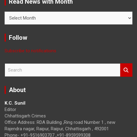
Read News with Month
Read
News
with
Month
Follow
Subscribe to notifications
S
e
a
r
About
c
h
K.C. Sunil
Editor
Chhattisgarh Crimes
Office Address: RDA Building ,Ring road Number 1 , new
Rajendra nagar, Raipur, Raipur, Chhattisgarh , 492001
Phone- +91-9516903707 ,+91-8959599308