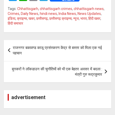
wi
h
o
el
Tags:
Chhattisgarh
,
chhattisgarh crimes
,
chhattisgarh news
,
tt
at
py
e
Crimes
,
Daily News
,
hindi news
,
India News
,
News Updates
,
इंडिया
,
क्राइम्स
,
खबर
,
छत्तीसगढ़
,
छत्तीसगढ़ क्राइम्स
,
न्यूज
,
भारत
,
हिंदी खबर
,
er
s
Li
gr
हिंदी समाचार
A
n
a
p
k
m
Post
p
राजनगर बकावण्ड काजू प्रसंस्करण केंद्र से बस्तर को मिला एक नई
navigation
पहचान
बुनकरों ने लॉकडाउन की चुनौतियों को भी एक बेहतर अवसर में बदला :
मंत्री गुरु रूद्रकुमार
advertisement