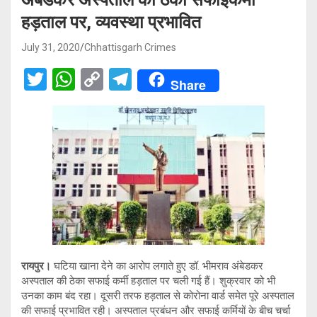
हड़ताल पर, व्यवस्था प्रभावित
July 31, 2020
Chhattisgarh Crimes
T
W
C
T
Share
wi
h
o
el
tt
at
py
e
er
s
Li
gr
A
n
a
p
k
m
p
रायपुर।
घटिया खाना देने का आरोप लगाते हुए डॉ. भीमराव अंबेडकर
अस्पताल की ठेका सफाई कर्मी हड़ताल पर चली गई हैं। शुक्रवार को भी
उनका काम बंद रहा। दूसरी तरफ हड़ताल से कोरोना वार्ड समेत पूरे अस्पताल
की सफाई प्रभावित रही। अस्पताल प्रबंधन और सफाई कर्मियों के बीच चर्चा