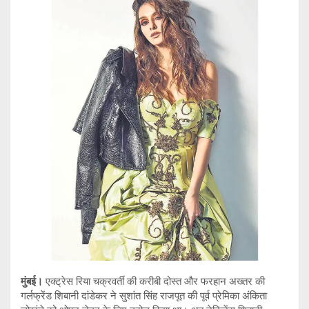
tt
at
py
e
er
s
Li
gr
A
n
a
p
k
m
p
मुंबई।
एक्ट्रेस रिया चक्रवर्ती की करीबी दोस्त और फरहान अख्तर की
गर्लफ्रेंड शिबानी दांडेकर ने सुशांत सिंह राजपूत की पूर्व प्रेमिका अंकिता