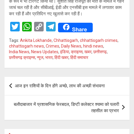
के रूप में भी टारगेट किया था। सुशांत सिंह राजपूत की मौत के मामले में गहन
जाचं चल रही है और सीबीआई, ईडी और एनसीबी इस मामले में लगातार काम
कर रही हैं और प्रतिदिन नए खुलासे कर रही हैं।
T
W
C
T
Share
wi
h
o
el
Tags:
Ankita Lokhande
,
Chhattisgarh
,
chhattisgarh crimes
,
tt
at
py
e
chhattisgarh news
,
Crimes
,
Daily News
,
hindi news
,
India News
,
News Updates
,
इंडिया
,
क्राइम्स
,
खबर
,
छत्तीसगढ़
,
er
s
Li
gr
छत्तीसगढ़ क्राइम्स
,
न्यूज
,
भारत
,
हिंदी खबर
,
हिंदी समाचार
A
n
a
p
k
m
Post
p
आज इन राशियों के दिन होंगे अच्छे, लाभ की अच्छी संभावना
navigation
बलौदाबाजार में प्रशासनिक फेरबदल, डिप्टी कलेक्टर श्यामा को पलारी
तहसील का प्रभार