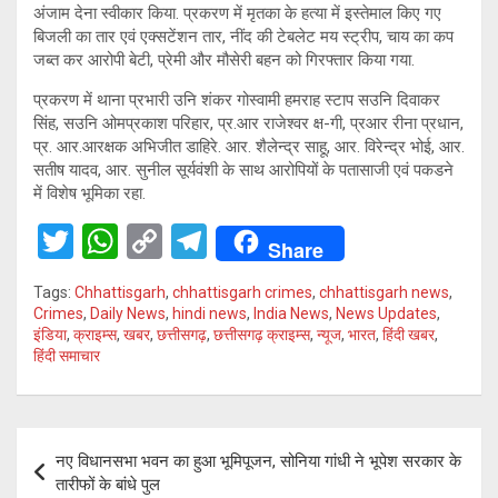
अंजाम देना स्वीकार किया. प्रकरण में मृतका के हत्या में इस्तेमाल किए गए
बिजली का तार एवं एक्सटेंशन तार, नींद की टेबलेट मय स्ट्रीप, चाय का कप
जब्त कर आरोपी बेटी, प्रेमी और मौसेरी बहन को गिरफ्तार किया गया.
प्रकरण में थाना प्रभारी उनि शंकर गोस्वामी हमराह स्टाप सउनि दिवाकर
सिंह, सउनि ओमप्रकाश परिहार, प्र.आर राजेश्वर क्ष-गी, प्रआर रीना प्रधान,
प्र. आर.आरक्षक अभिजीत डाहिरे. आर. शैलेन्द्र साहू, आर. विरेन्द्र भोई, आर.
सतीष यादव, आर. सुनील सूर्यवंशी के साथ आरोपियों के पतासाजी एवं पकडने
में विशेष भूमिका रहा.
T
W
C
T
Share
wi
h
o
el
Tags:
Chhattisgarh
,
chhattisgarh crimes
,
chhattisgarh news
,
tt
at
py
e
Crimes
,
Daily News
,
hindi news
,
India News
,
News Updates
,
इंडिया
,
क्राइम्स
,
खबर
,
छत्तीसगढ़
,
छत्तीसगढ़ क्राइम्स
,
न्यूज
,
भारत
,
हिंदी खबर
,
er
s
Li
gr
हिंदी समाचार
A
n
a
p
k
m
Post
p
नए विधानसभा भवन का हुआ भूमिपूजन, सोनिया गांधी ने भूपेश सरकार के
navigation
तारीफों के बांधे पुल