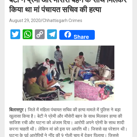
किया था मां पंचायत सचिव की हत्या
August 29, 2020
Chhattisgarh Crimes
T
W
C
T
Share
wi
h
o
el
tt
at
py
e
er
s
Li
gr
A
n
a
p
k
m
p
बिलासपुर।
जिले में महिला पंचायत सचिव की हत्या मामले में पुलिस ने बड़ा
खुलासा किया है। बेटी ने प्रेमी और मौसेरी बहन के साथ मिलकर हत्या की
साजिश रची और घटना को अंजाम दिया। आरोपी अपने प्रेमी के साथ शादी
करना चाहती थी। लेकिन मां को इस पर आपत्ति थी। जिससे वह परेशान थी।
घटना के पूर्व आरोपियों ने नींद की 9 गोली चाय में देकर पिलाया। जिससे