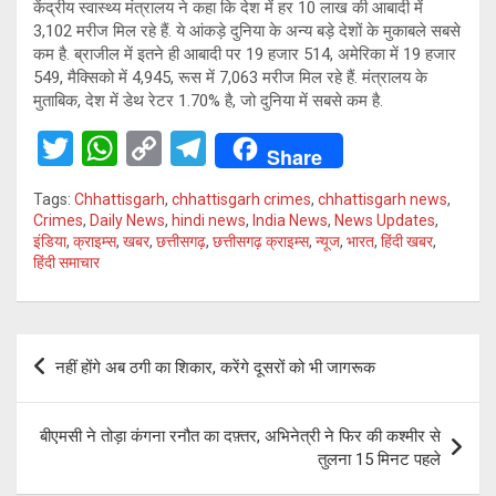
केंद्रीय स्वास्थ्य मंत्रालय ने कहा कि देश में हर 10 लाख की आबादी में
3,102 मरीज मिल रहे हैं. ये आंकड़े दुनिया के अन्य बड़े देशों के मुकाबले सबसे
कम है. ब्राजील में इतने ही आबादी पर 19 हजार 514, अमेरिका में 19 हजार
549, मैक्सिको में 4,945, रूस में 7,063 मरीज मिल रहे हैं. मंत्रालय के
मुताबिक, देश में डेथ रेटर 1.70% है, जो दुनिया में सबसे कम है.
T
W
C
T
Share
wi
h
o
el
Tags:
Chhattisgarh
,
chhattisgarh crimes
,
chhattisgarh news
,
tt
at
py
e
Crimes
,
Daily News
,
hindi news
,
India News
,
News Updates
,
इंडिया
,
क्राइम्स
,
खबर
,
छत्तीसगढ़
,
छत्तीसगढ़ क्राइम्स
,
न्यूज
,
भारत
,
हिंदी खबर
,
er
s
Li
gr
हिंदी समाचार
A
n
a
p
k
m
Post
p
नहीं होंगे अब ठगी का शिकार, करेंगे दूसरों को भी जागरूक
navigation
बीएमसी ने तोड़ा कंगना रनौत का दफ़्तर, अभिनेत्री ने फिर की कश्मीर से
तुलना 15 मिनट पहले