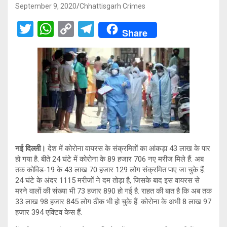
September 9, 2020
Chhattisgarh Crimes
T
W
C
T
Share
wi
h
o
el
tt
at
py
e
er
s
Li
gr
A
n
a
p
k
m
p
नई दिल्ली।
देश में कोरोना वायरस के संक्रमितों का आंकड़ा 43 लाख के पार
हो गया है. बीते 24 घंटे में कोरोना के 89 हजार 706 नए मरीज मिले हैं. अब
तक कोविड-19 के 43 लाख 70 हजार 129 लोग संक्रमित पाए जा चुके हैं.
24 घंटे के अंदर 1115 मरीजों ने दम तोड़ा है, जिसके बाद इस वायरस से
मरने वालों की संख्या भी 73 हजार 890 हो गई है. राहत की बात है कि अब तक
33 लाख 98 हजार 845 लोग ठीक भी हो चुके हैं. कोरोना के अभी 8 लाख 97
हजार 394 एक्टिव केस हैं.