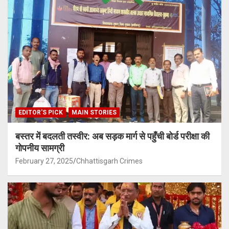
EDITOR'S PICK
MAIN STORIES
बस्तर में बदलती तस्वीर: अब सड़क मार्ग से पहुँची बोर्ड परीक्षा की
गोपनीय सामग्री
February 27, 2025
Chhattisgarh Crimes