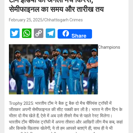
सेमीफाइनल का समय और तारीख तय
February 25, 2025
Chhattisgarh Crimes
T
W
C
T
Share
wi
h
o
el
Champions
tt
at
py
e
er
s
Li
gr
A
n
a
p
k
m
p
Trophy 2025: भारतीय टीम ने बैक टू बैक दो मैच चैंपियंस ट्रॉफी में
जीतकर अपनी सेमीफाइनल की सीट पक्की कर ली है। भारत ने तीन दिन के
भीतर दो मैच खेले हैं, ऐसे में अब उसे तीसरे मैच से पहले रेस्ट मिलेगा।
भारतीय टीम चैंपियंस ट्रॉफी में अपना तीसरा और आखिरी लीग मैच कब, कहां
और किसके खिलाफ खेलेगी, ये तो हम आपको बताएंगे ही, साथ ही ये भी