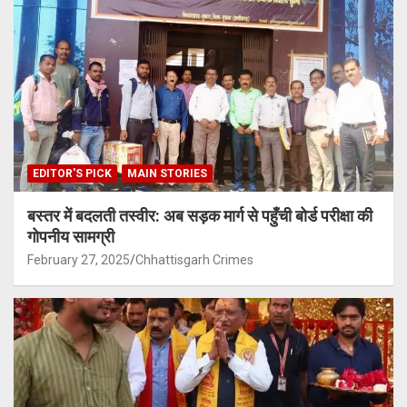
EDITOR'S PICK
MAIN STORIES
बस्तर में बदलती तस्वीर: अब सड़क मार्ग से पहुँची बोर्ड परीक्षा की
गोपनीय सामग्री
February 27, 2025
Chhattisgarh Crimes