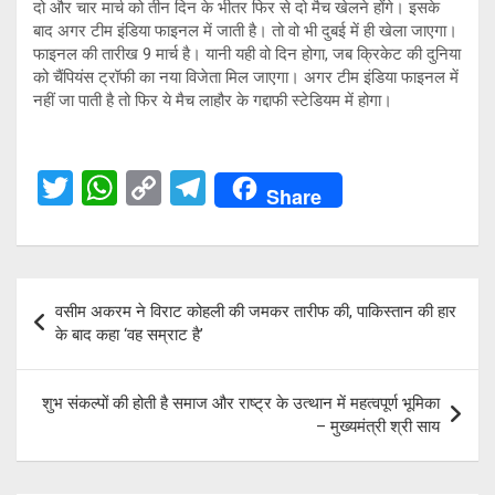
दो और चार मार्च को तीन दिन के भीतर फिर से दो मैच खेलने होंगे। इसके
बाद अगर टीम इंडिया फाइनल में जाती है। तो वो भी दुबई में ही खेला जाएगा।
फाइनल की तारीख 9 मार्च है। यानी यही वो दिन होगा, जब क्रिकेट की दुनिया
को चैंपियंस ट्रॉफी का नया विजेता मिल जाएगा। अगर टीम इंडिया फाइनल में
नहीं जा पाती है तो फिर ये मैच लाहौर के गद्दाफी स्टेडियम में होगा।
T
W
C
T
Share
wi
h
o
el
tt
at
py
e
er
s
Li
gr
Post
वसीम अकरम ने विराट कोहली की जमकर तारीफ की, पाकिस्तान की हार
A
n
a
navigation
के बाद कहा ‘वह सम्राट है’
p
k
m
p
शुभ संकल्पों की होती है समाज और राष्ट्र के उत्थान में महत्वपूर्ण भूमिका
– मुख्यमंत्री श्री साय