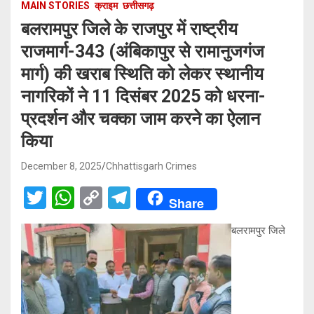
MAIN STORIES
क्राइम
छत्तीसगढ़
बलरामपुर जिले के राजपुर में राष्ट्रीय
राजमार्ग-343 (अंबिकापुर से रामानुजगंज
मार्ग) की खराब स्थिति को लेकर स्थानीय
नागरिकों ने 11 दिसंबर 2025 को धरना-
प्रदर्शन और चक्का जाम करने का ऐलान
किया
December 8, 2025
Chhattisgarh Crimes
T
W
C
T
Share
wi
h
o
el
बलरामपुर जिले
tt
at
py
e
er
s
Li
gr
A
n
a
p
k
m