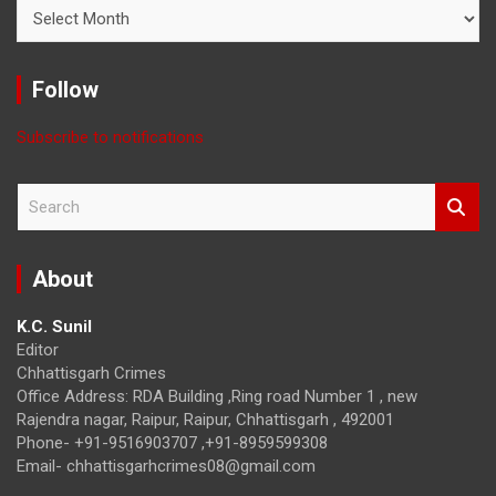
Read
News
with
Month
Follow
Subscribe to notifications
S
e
a
r
About
c
h
K.C. Sunil
Editor
Chhattisgarh Crimes
Office Address: RDA Building ,Ring road Number 1 , new
Rajendra nagar, Raipur, Raipur, Chhattisgarh , 492001
Phone- +91-9516903707 ,+91-8959599308
Email- chhattisgarhcrimes08@gmail.com