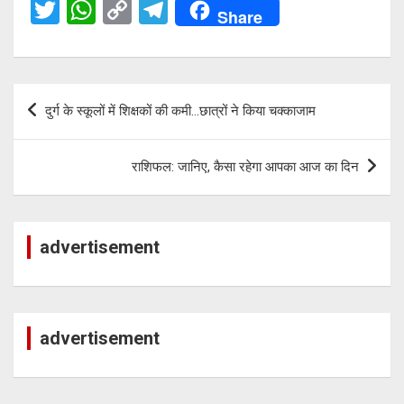
T
W
C
T
Share
wi
h
o
el
tt
at
py
e
er
s
Li
gr
Post
दुर्ग के स्कूलों में शिक्षकों की कमी…छात्रों ने किया चक्काजाम
A
n
a
navigation
p
k
m
राशिफल: जानिए, कैसा रहेगा आपका आज का दिन
p
advertisement
advertisement