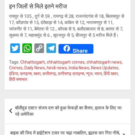
इन जिलों से मिले इतने मरीज
रायपुर से 105 , दुर्ग से 59 , रायगढ़ से 28, राजनांदगांव से 18, बिलासपुर से
17, कोंडगांव से 15, दंतेवाड़ा से 14, कांकेर से 12, नारायणपुर से 11,
जांजगीर से 11, बेमेतरा से 12 , कोरबा से 9, बलौदाबाजार से 8, बस्तर से 7,
सुकमा से 7, महासमुंद से 6 , सूरजपुर से 5, बीजापुर से 5 मरीज मिले हैं।
T
W
C
T
Share
wi
h
o
el
Tags:
Chhattisgarh
,
chhattisgarh crimes
,
chhattisgarh news
,
tt
at
py
e
Crimes
,
Daily News
,
hindi news
,
India News
,
News Updates
,
इंडिया
,
क्राइम्स
,
खबर
,
छत्तीसगढ़
,
छत्तीसगढ़ क्राइम्स
,
न्यूज
,
भारत
,
हिंदी खबर
,
er
s
Li
gr
हिंदी समाचार
A
n
a
p
k
m
Post
p
बॉलीवुड एक्टर संजय दत्त को हुआ फेफड़ों का कैंसर, इलाज के लिए जा
navigation
रहे अमेरिका
बाइक की जिद में हाईटेंशन टावर पर चढ़ा नाबालिग, झुलस कर गिरा नीचे,