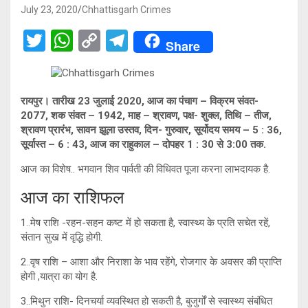
July 23, 2020
Chhattisgarh Crimes
T
W
C
T
Share
wi
h
o
el
tt
at
py
e
er
s
Li
gr
रायपुर। तारीख 23 जुलाई 2020, आज का पंचाग – विक्रम संवत-
2077, शक संवत – 1942, माह – श्रावण, पक्ष- शुक्ल, तिथि – तीज,
A
n
a
श्रावण प्रारंभ, सावन झूला उस्तव, दिन- गुरुवार, सूर्योदय समय – 5 : 36,
p
k
m
सूर्यास्त – 6 : 43, आज का राहुकाल – दोपहर 1 : 30 से 3:00 तक.
p
आज का विशेष.. भगवान शिव पार्वती की विधिवत पूजा करना लाभदायक है.
आज का राशिफल
1..मेष राशि -रहन-सहन कष्ट में हो सकता है, स्वास्थ्य के प्रति सचेत रहें,
संतान सुख में वृद्धि होगी.
2..वृष राशि – आशा और निराशा के भाव रहेंगे, रोजगार के अवसर की प्राप्ति
होगी ,यात्रा का योग है.
3..मिथुन राशि- दिनचर्या व्यवस्थित हो सकती है, बुजुर्गों से स्वास्थ्य संबंधित