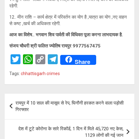
रहेगी.
12.. मीन राशि – कार्य क्षेत्र में परिवर्तन का योग है ,यात्रा का योग ,नए वाहन
से कष्ट ,खर्च की अधिकता रहेगी.
आज का विशेष.. भगवान शिव पार्वती की विधिवत पूजा करना लाभदायक है.
संजय चौधरी श्री फलित ज्योतिष रायपुर 9977567475
T
W
C
T
Share
wi
h
o
el
Tags:
chhattisgarh crimes
tt
at
py
e
er
s
Li
gr
A
n
a
Post
रायपुर में 10 साल की मासूम से रेप, घिनौनी हरकत करने वाला पड़ोसी
p
k
m
navigation
गिरफ्तार
p
देश में टूटे कोरोना के सारे रिकॉर्ड, 1 दिन में मिले 45,720 नए केस,
1129 लोगों की गई जान