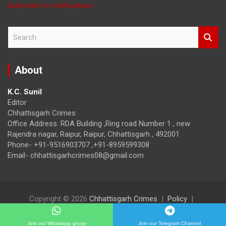
Subscribe to notifications
S
e
a
r
About
c
h
K.C. Sunil
Editor
Chhattisgarh Crimes
Office Address: RDA Building ,Ring road Number 1 , new
Rajendra nagar, Raipur, Raipur, Chhattisgarh , 492001
Phone- +91-9516903707 ,+91-8959599308
Email- chhattisgarhcrimes08@gmail.com
Copyright © 2026
Chhattisgarh Crimes
Policy
Theme by:
Theme Horse
Proudly Powered by:
WordPress
Join our Whatsapp group
Join our Telegram Channel