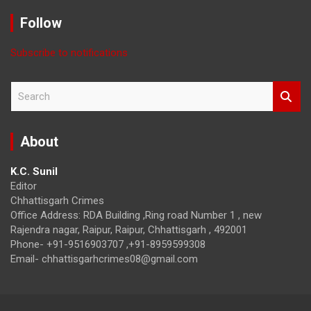
Month
Follow
Subscribe to notifications
S
e
a
r
About
c
h
K.C. Sunil
Editor
Chhattisgarh Crimes
Office Address: RDA Building ,Ring road Number 1 , new
Rajendra nagar, Raipur, Raipur, Chhattisgarh , 492001
Phone- +91-9516903707 ,+91-8959599308
Email- chhattisgarhcrimes08@gmail.com