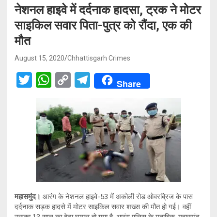
नेशनल हाइवे में दर्दनाक हादसा, ट्रक ने मोटर
साइकिल सवार पिता-पुत्र को रौंदा, एक की
मौत
August 15, 2020
Chhattisgarh Crimes
T
W
C
T
Share
wi
h
o
el
tt
at
py
e
er
s
Li
gr
A
n
a
p
k
m
p
महासमुंद।
आरंग के नेशनल हाइवे-53 में अकोली रोड ओवरब्रिज के पास
दर्दनाक सड़क हादसे में मोटर साइकिल सवार शख्स की मौत हो गई। वहीं
उसका 13 साल का बेटा घायल हो गया है. आरंग पुलिस के मुताबिक, महासमुंद