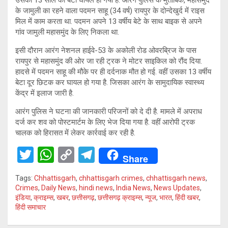
के जामुली का रहने वाला पदमन साहू (34 वर्ष) रायपुर के दोन्देखुर्द में राइस
मिल में काम करता था. पदमन अपने 13 वर्षीय बेटे के साथ बाइक से अपने
गांव जामुली महासमुंद के लिए निकला था.
इसी दौरान आरंग नेशनल हाईवे-53 के अकोली रोड ओवरब्रिज के पास
रायपुर से महासमुंद की ओर जा रही ट्रक ने मोटर साइकिल को रौंद दिया.
हादसे में पदमन साहू की मौके पर ही दर्दनाक मौत हो गई. वहीं उसका 13 वर्षीय
बेटा दूर छिटक कर घायल हो गया है. जिसका आरंग के सामुदायिक स्वास्थ्य
केंद्र में इलाज जारी है.
आरंग पुलिस ने घटना की जानकारी परिजनों को दे दी है. मामले में अपराध
दर्ज कर शव को पोस्टमार्टम के लिए भेज दिया गया है. वहीं आरोपी ट्रक
चालक को हिरासत में लेकर कार्रवाई कर रही है.
T
W
C
T
Share
wi
h
o
el
Tags:
Chhattisgarh
,
chhattisgarh crimes
,
chhattisgarh news
,
tt
at
py
e
Crimes
,
Daily News
,
hindi news
,
India News
,
News Updates
,
इंडिया
,
क्राइम्स
,
खबर
,
छत्तीसगढ़
,
छत्तीसगढ़ क्राइम्स
,
न्यूज
,
भारत
,
हिंदी खबर
,
er
s
Li
gr
हिंदी समाचार
A
n
a