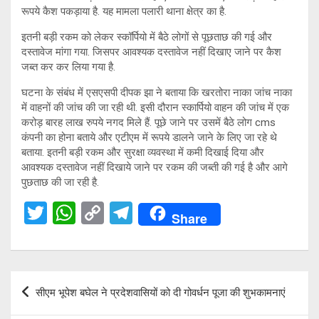
रूपये कैश पकड़ाया है. यह मामला पलारी थाना क्षेत्र का है.
इतनी बड़ी रकम को लेकर स्कॉर्पियो में बैठे लोगों से पूछताछ की गई और
दस्तावेज मांगा गया. जिसपर आवश्यक दस्तावेज नहीं दिखाए जाने पर कैश
जब्त कर कर लिया गया है.
घटना के संबंध में एसएसपी दीपक झा ने बताया कि खरतोरा नाका जांच नाका
में वाहनों की जांच की जा रही थी. इसी दौरान स्कार्पियो वाहन की जांच में एक
करोड़ बारह लाख रुपये नगद मिले हैं. पूछे जाने पर उसमें बैठे लोग cms
कंपनी का होना बताये और एटीएम में रूपये डालने जाने के लिए जा रहे थे
बताया. इतनी बड़ी रकम और सुरक्षा व्यवस्था में कमी दिखाई दिया और
आवश्यक दस्तावेज नहीं दिखाये जाने पर रकम की जब्ती की गई है और आगे
पुछताछ की जा रही है.
T
W
C
T
Share
wi
h
o
el
tt
at
py
e
er
s
Li
gr
Post
सीएम भूपेश बघेल ने प्रदेशवासियों को दी गोवर्धन पूजा की शुभकामनाएं
A
n
a
navigation