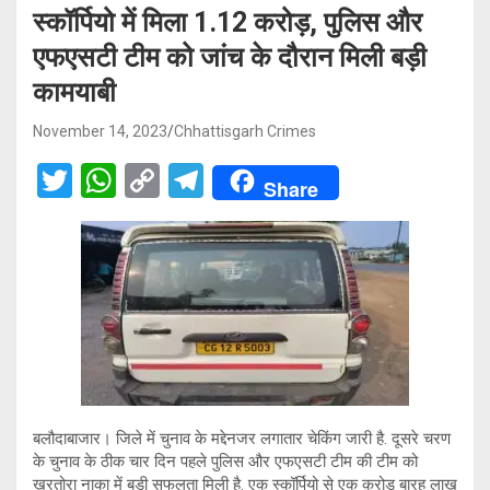
स्कॉर्पियो में मिला 1.12 करोड़, पुलिस और
एफएसटी टीम को जांच के दौरान मिली बड़ी
कामयाबी
November 14, 2023
Chhattisgarh Crimes
T
W
C
T
Share
wi
h
o
el
tt
at
py
e
er
s
Li
gr
A
n
a
p
k
m
p
बलौदाबाजार। जिले में चुनाव के मद्देनजर लगातार चेकिंग जारी है. दूसरे चरण
के चुनाव के ठीक चार दिन पहले पुलिस और एफएसटी टीम की टीम को
खरतोरा नाका में बड़ी सफलता मिली है. एक स्कॉर्पियो से एक करोड़ बारह लाख