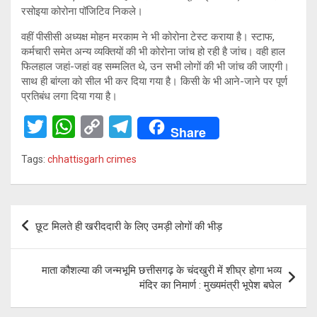
रसोइया कोरोना पॉजिटिव निकले।
वहीं पीसीसी अध्यक्ष मोहन मरकाम ने भी कोरोना टेस्ट कराया है। स्टाफ,
कर्मचारी समेत अन्य व्यक्तियों की भी कोरोना जांच हो रही है जांच। वही हाल
फिलहाल जहां-जहां वह सम्मलित थे, उन सभी लोगों की भी जांच की जाएगी।
साथ ही बांग्ला को सील भी कर दिया गया है। किसी के भी आने-जाने पर पूर्ण
प्रतिबंध लगा दिया गया है।
T
W
C
T
Share
wi
h
o
el
Tags:
chhattisgarh crimes
tt
at
py
e
er
s
Li
gr
A
n
a
Post
छूट मिलते ही खरीददारी के लिए उमड़ी लोगों की भीड़
p
k
m
navigation
p
माता कौशल्या की जन्मभूमि छत्तीसगढ़ के चंदखुरी में शीघ्र होगा भव्य
मंदिर का निमार्ण : मुख्यमंत्री भूपेश बघेल