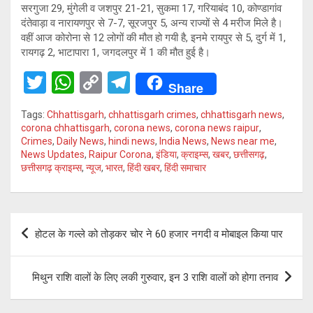
सरगुजा 29, मुंगेली व जशपुर 21-21, सुकमा 17, गरियाबंद 10, कोण्डागांव
दंतेवाड़ा व नारायणपुर से 7-7, सूरजपुर 5, अन्य राज्यों से 4 मरीज मिले है।
वहीं आज कोरोना से 12 लोगों की मौत हो गयी है, इनमे रायपुर से 5, दुर्ग में 1,
रायगढ़ 2, भाटापारा 1, जगदलपुर में 1 की मौत हुई है।
T
W
C
T
Share
wi
h
o
el
Tags:
Chhattisgarh
,
chhattisgarh crimes
,
chhattisgarh news
,
tt
at
py
e
corona chhattisgarh
,
corona news
,
corona news raipur
,
Crimes
,
Daily News
,
hindi news
,
India News
,
News near me
,
er
s
Li
gr
News Updates
,
Raipur Corona
,
इंडिया
,
क्राइम्स
,
खबर
,
छत्तीसगढ़
,
A
n
a
छत्तीसगढ़ क्राइम्स
,
न्यूज
,
भारत
,
हिंदी खबर
,
हिंदी समाचार
p
k
m
p
Post
होटल के गल्ले को तोड़कर चोर ने 60 हजार नगदी व मोबाइल किया पार
navigation
मिथुन राशि वालों के लिए लकी गुरुवार, इन 3 राशि वालों को होगा तनाव