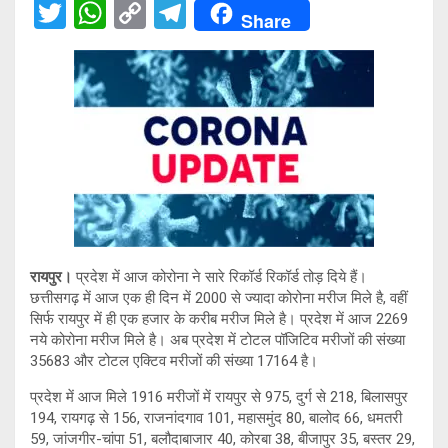
T
W
C
T
Share
wi
h
o
el
tt
at
py
e
er
s
Li
gr
A
n
a
p
k
m
p
रायपुर।
प्रदेश में आज कोरोना ने सारे रिकॉर्ड रिकॉर्ड तोड़ दिये हैं।
छत्तीसगढ़ में आज एक ही दिन में 2000 से ज्यादा कोरोना मरीज मिले है, वहीं
सिर्फ रायपुर में ही एक हजार के करीब मरीज मिले है। प्रदेश में आज 2269
नये कोरोना मरीज मिले है। अब प्रदेश में टोटल पॉजिटिव मरीजों की संख्या
35683 और टोटल एक्टिव मरीजों की संख्या 17164 है।
प्रदेश में आज मिले 1916 मरीजों में रायपुर से 975, दुर्ग से 218, बिलासपुर
194, रायगढ़ से 156, राजनांदगाव 101, महासमुंद 80, बालोद 66, धमतरी
59, जांजगीर-चांपा 51, बलौदाबाजार 40, कोरबा 38, बीजापुर 35, बस्तर 29,