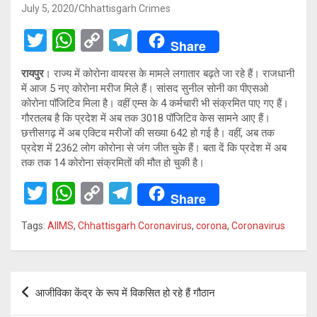
July 5, 2020
Chhattisgarh Crimes
T
W
C
T
Share
wi
h
o
el
रायपुर
। राज्य में कोरोना वायरस के मामले लगातार बढ़ते जा रहे हैं। राजधानी
tt
at
py
e
में आज 5 नए कोरोना मरीज मिले हैं। सांसद सुनील सोनी का पीएसओ
er
s
Li
gr
कोरोना पॉजिटिव मिला है। वहीं एम्स के 4 कर्मचारी भी संक्रमित पाए गए हैं।
गौरतलब है कि प्रदेश में अब तक 3018 पॉजिटिव केस सामने आए हैं।
A
n
a
छत्तीसगढ़ में अब एक्टिव मरीजों की सख्या 642 हो गई है। वहीं, अब तक
p
k
m
प्रदेश में 2362 लोग कोरोना से जंग जीत चुके हैं। बता दें कि प्रदेश में अब
तक तक 14 कोरोना संक्रमितों की मौत हो चुकी है।
p
T
W
C
T
Share
wi
h
o
el
Tags:
AIIMS
,
Chhattisgarh Coronavirus
,
corona
,
Coronavirus
tt
at
py
e
er
s
Li
gr
A
n
a
Post
आजीविका केंद्र के रूप में विकसित हो रहे हैं गौठान
p
k
m
navigation