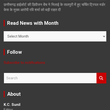
छत्तीसगढ़ हाईकोर्ट की डिवीजन बेंच ने भिलाई के तालपुरी में हुए चर्चित ट्रिपल मर्डर
केस के मुख्य आरोपी रवि शर्मा को बड़ी राहत दी
Read News with Month
Read
News
with
Month
Follow
Subscribe to notifications
S
e
a
r
About
c
h
K.C. Sunil
Editor