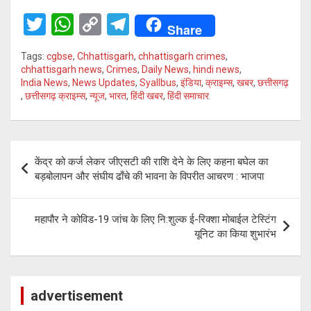
T
W
C
T
Share
wi
h
o
el
Tags:
cgbse
,
Chhattisgarh
,
chhattisgarh crimes
,
tt
at
py
e
chhattisgarh news
,
Crimes
,
Daily News
,
hindi news
,
India News
,
News Updates
,
Syallbus
,
इंडिया
,
क्राइम्स
,
खबर
,
छत्तीसगढ़
er
s
Li
gr
,
छत्तीसगढ़ क्राइम्स
,
न्यूज
,
भारत
,
हिंदी खबर
,
हिंदी समाचार
A
n
a
p
k
m
Post
p
केंद्र को कर्ज लेकर जीएसटी की राशि देने के लिए कहना बघेल का
navigation
बड़बोलापन और संघीय ढाँचे की भावना के विपरीत आचरण : भाजपा
महापौर ने कोविड-19 जांच के लिए नि:शुल्क ई-रिक्शा मोबाईल टेस्टिंग
यूनिट का किया शुभारंभ
advertisement