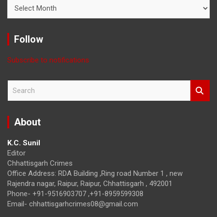
Read
News
with
Month
Follow
Subscribe to notifications
S
e
a
r
About
c
h
K.C. Sunil
Editor
Chhattisgarh Crimes
Office Address: RDA Building ,Ring road Number 1 , new
Rajendra nagar, Raipur, Raipur, Chhattisgarh , 492001
Phone- +91-9516903707 ,+91-8959599308
Email- chhattisgarhcrimes08@gmail.com