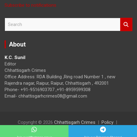
Subscribe to notifications
S
e
a
r
About
c
h
K.C. Sunil
Editor
Chhattisgarh Crimes
Office Address: RDA Building ,Ring road Number 1 , new
Rajendra nagar, Raipur, Raipur, Chhattisgarh , 492001
Phone- +91-9516903707 ,+91-8959599308
Email- chhattisgarhcrimes08@gmail.com
Copyright © 2026
Chhattisgarh Crimes
Policy
Theme by:
Theme Horse
Proudly Powered by:
WordPress