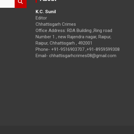
K.C. Sunil
Editor
Chhattisgarh Crimes
Office Address: RDA Building ,Ring road
Number 1 , new Rajendra nagar, Raipur,
Raipur, Chhattisgarh , 492001
Phone- +91-9516903707 ,+91-8959599308
Email- chhattisgarhcrimes08@gmail.com