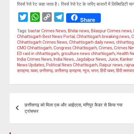
रिवर्स रेपो रेट कहा जाता है। रिवर्स रेपो रेट के जरिए बाजारों में लिक्विडिटी
T
W
C
T
Share
wi
h
o
el
Tags:
bastar Crimes News
,
Bhilai news
,
Bilaspur Crimes news
,
tt
at
py
e
Chhattisgarh Best News Portal
,
Chhattisgarh breaking news
,
C
Chhattisgarh Crimes News
,
Chhattisgarh daily news
,
chhattis
er
s
Li
gr
CMO Chhattisgarh
,
Congress Chhattisgarh
,
Crimes
,
Crimes Ne
A
n
a
ED raid in chhattisgarh
,
griculture news chhattisgarh
,
Health N
India Crimes News
,
India News
,
Jagdalpur News
,
Juice
,
Kanker
p
k
m
News Updates
,
Political News Chhattisgarh
,
Raipur news
,
rajn
क्राइम्स
,
खबर
,
छत्तीसगढ़
,
छत्तीसगढ़ क्राइम्स
,
न्यूज
,
भारत
,
हिंदी खबर
,
हिंदी समाचा
p
Post
छत्तीसगढ़ को मिला एक और आईएएस, मणिपुर कैडर से किया गया
navigation
ट्रांसफर