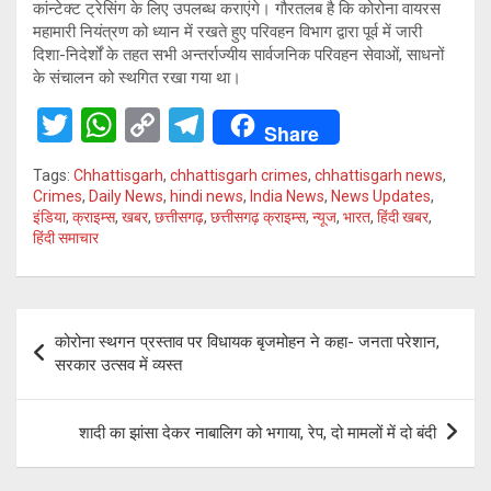
कांन्टेक्ट ट्रेसिंग के लिए उपलब्ध कराएंगे। गौरतलब है कि कोरोना वायरस
महामारी नियंत्रण को ध्यान में रखते हुए परिवहन विभाग द्वारा पूर्व में जारी
दिशा-निदेर्शों के तहत सभी अन्तर्राज्यीय सार्वजनिक परिवहन सेवाओं, साधनों
के संचालन को स्थगित रखा गया था।
T
W
C
T
Share
wi
h
o
el
Tags:
Chhattisgarh
,
chhattisgarh crimes
,
chhattisgarh news
,
tt
at
py
e
Crimes
,
Daily News
,
hindi news
,
India News
,
News Updates
,
इंडिया
,
क्राइम्स
,
खबर
,
छत्तीसगढ़
,
छत्तीसगढ़ क्राइम्स
,
न्यूज
,
भारत
,
हिंदी खबर
,
er
s
Li
gr
हिंदी समाचार
A
n
a
p
k
m
Post
p
कोरोना स्थगन प्रस्ताव पर विधायक बृजमोहन ने कहा- जनता परेशान,
navigation
सरकार उत्सव में व्यस्त
शादी का झांसा देकर नाबालिग को भगाया, रेप, दो मामलों में दो बंदी