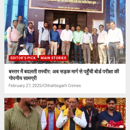
EDITOR'S PICK
MAIN STORIES
बस्तर में बदलती तस्वीर: अब सड़क मार्ग से पहुँची बोर्ड परीक्षा की
गोपनीय सामग्री
February 27, 2025
Chhattisgarh Crimes