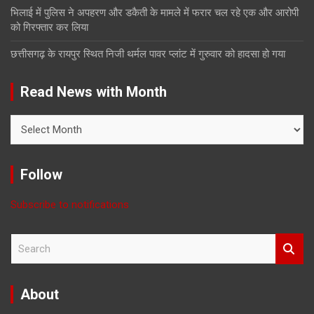
भिलाई में पुलिस ने अपहरण और डकैती के मामले में फरार चल रहे एक और आरोपी
को गिरफ्तार कर लिया
छत्तीसगढ़ के रायपुर स्थित निजी थर्मल पावर प्लांट में गुरुवार को हादसा हो गया
Read News with Month
Read
News
with
Month
Follow
Subscribe to notifications
S
e
a
r
About
c
h