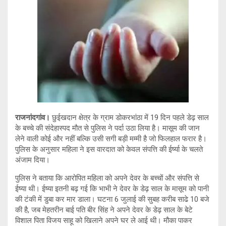
tt
at
py
e
er
s
Li
gr
A
n
a
p
k
m
p
राजनांदगांव।
छुईखदान क्षेत्र के ग्राम डोकरभांठा में 19 दिन पहले डेढ़ साल
के बच्चे की संदेहास्पद मौत से पुलिस ने पर्दा उठा लिया है। मासूम की जान
लेने वाली कोई और नहीं बल्कि उसी सगी बड़ी मम्मी है जो फिलहाल फरार है।
पुलिस के अनुसार महिला ने इस वारदात को केवल संपत्ति की ईर्ष्या के चलते
अंजाम दिया।
पुलिस ने बताया कि आरोपित महिला को अपने देवर के बच्चों और संपत्ति से
ईष्या थी। ईष्या इतनी बढ़ गई कि भाभी ने देवर के डेढ़ साल के मासूम को पानी
की टंकी में डुबा कर मार डाला। घटना 6 जुलाई की सुबह करीब साढे 10 बजे
की है, जब मेहतरीन बाई पति बीर सिंह ने अपने देवर के डेढ़ साल के बेटे
विशाल पिता विजय साहू को खिलाने अपने घर ले आई थी। मौका पाकर