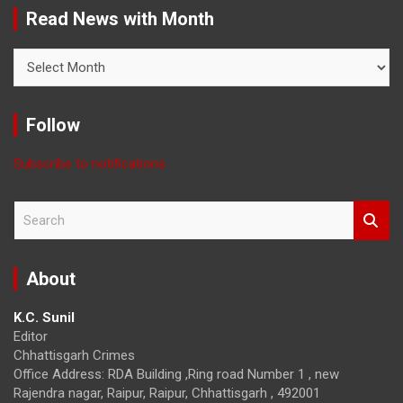
Read News with Month
Read
News
with
Month
Follow
Subscribe to notifications
S
e
a
r
About
c
h
K.C. Sunil
Editor
Chhattisgarh Crimes
Office Address: RDA Building ,Ring road Number 1 , new
Rajendra nagar, Raipur, Raipur, Chhattisgarh , 492001