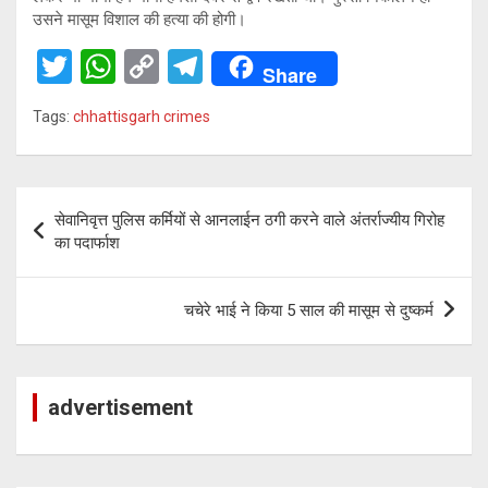
उसने मासूम विशाल की हत्या की होगी।
T
W
C
T
Share
wi
h
o
el
Tags:
chhattisgarh crimes
tt
at
py
e
er
s
Li
gr
A
n
a
Post
सेवानिवृत्त पुलिस कर्मियों से आनलाईन ठगी करने वाले अंतर्राज्यीय गिरोह
p
k
m
navigation
का पदार्फाश
p
चचेरे भाई ने किया 5 साल की मासूम से दुष्कर्म
advertisement