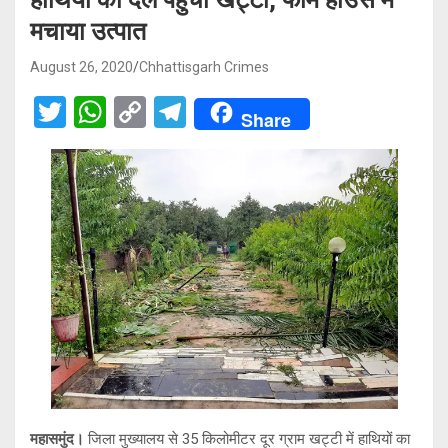
मचाया उत्पात
August 26, 2020
Chhattisgarh Crimes
T
W
C
T
Share
wi
h
o
el
tt
at
py
e
er
s
Li
gr
A
n
a
p
k
m
p
महासमुंद।
जिला मुख्यालय से 35 किलोमीटर दूर ग्राम खट्टी में हाथियों का