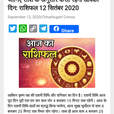
दिन: राशिफल 12 सितंबर 2020
September 12, 2020
Chhattisgarh Crimes
T
W
C
T
Share
wi
h
o
el
tt
at
py
e
er
s
Li
gr
A
n
a
p
k
m
p
आश्विन कृष्ण पक्ष की दशमी तिथि और शनिवार का दिन है। दशमी तिथि आज
पूरा दिन पूरी रात पार कर कल भोर 4 बजकर 15 मिनट तक रहेगी। आज के
दिन दशमी तिथि वालों का श्राद्ध किया जायेगा, आज सुबह सूर्योदय से शाम 4
बजकर 25 मिनट तक स्थिर योग रहेगा। साथ ही आज शाम 4 बजकर 25