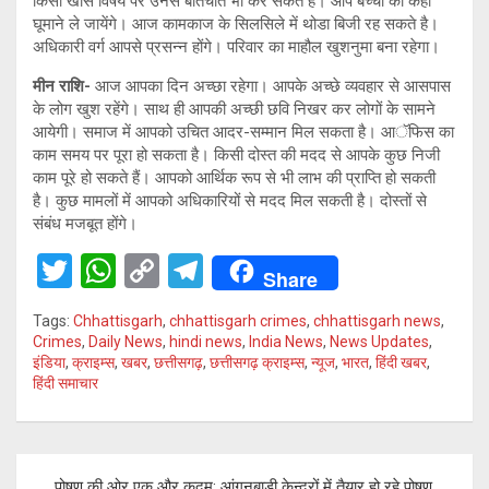
किसी खास विषय पर उनसे बातचीत भी कर सकते हैं। आप बच्चों को कहीं
घूमाने ले जायेंगे। आज कामकाज के सिलसिले में थोडा बिजी रह सकते है।
अधिकारी वर्ग आपसे प्रसन्न होंगे। परिवार का माहौल खुशनुमा बना रहेगा।
मीन राशि-
आज आपका दिन अच्छा रहेगा। आपके अच्छे व्यवहार से आसपास
के लोग खुश रहेंगे। साथ ही आपकी अच्छी छवि निखर कर लोगों के सामने
आयेगी। समाज में आपको उचित आदर-सम्मान मिल सकता है। आॅफिस का
काम समय पर पूरा हो सकता है। किसी दोस्त की मदद से आपके कुछ निजी
काम पूरे हो सकते हैं। आपको आर्थिक रूप से भी लाभ की प्राप्ति हो सकती
है। कुछ मामलों में आपको अधिकारियों से मदद मिल सकती है। दोस्तों से
संबंध मजबूत होंगे।
T
W
C
T
Share
wi
h
o
el
Tags:
Chhattisgarh
,
chhattisgarh crimes
,
chhattisgarh news
,
tt
at
py
e
Crimes
,
Daily News
,
hindi news
,
India News
,
News Updates
,
इंडिया
,
क्राइम्स
,
खबर
,
छत्तीसगढ़
,
छत्तीसगढ़ क्राइम्स
,
न्यूज
,
भारत
,
हिंदी खबर
,
er
s
Li
gr
हिंदी समाचार
A
n
a
p
k
m
Post
p
पोषण की ओर एक और कदम: आंगनबाड़ी केन्द्रों में तैयार हो रहे पोषण