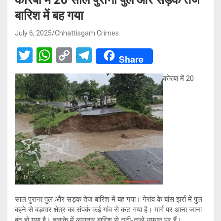
बारिश में बह गया
July 6, 2025
Chhattisgarh Crimes
T
W
C
T
Share
wi
h
o
el
कोरबा में 20
tt
at
py
e
er
s
Li
gr
A
n
a
p
k
m
p
साल पुराना पुल और सड़क तेज बारिश में बह गया। गेरांव के बांस झर्रा में पुल
बहने से बड़मार क्षेत्र का संपर्क कई गांव से कट गया है। मार्ग पर आना जाना
बंद हो गया है। इलाके में लगातार बारिश से नदी-नाले उफान पर हैं।