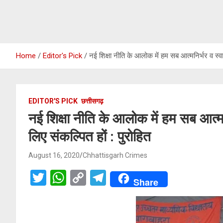
Home
Editor's Pick
नई शिक्षा नीति के आलोक में हम सब आत्मनिर्भर व स्वाभि
EDITOR'S PICK
छत्तीसगढ़
नई शिक्षा नीति के आलोक में हम सब आत्मनिर
लिए संकल्पित हों : पुरोहित
August 16, 2020
Chhattisgarh Crimes
T
W
C
T
Share
wi
h
o
el
tt
at
py
e