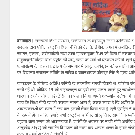
er
s
Li
gr
A
n
a
p
k
m
p
बागबाहरा।
सरस्वती शिक्षा संस्थान, छत्तीसगढ़ के महासमुंद जिला प्रतिनिधि व 
सरकार द्वारा घोषित राष्ट्रीय शिक्षा नीति को देश के शैक्षिक जगत में क्रांतिका
समग्र, एकात्म, सर्वसमावेशी तथा उच्च गुणवत्तायुक्त शिक्षा की दिशा में सश
मनुष्यझ्रनिर्मात्री शिक्षा पद्धति को लागू करने का मार्ग भी प्रशस्त करेगी. श्री 
ध्वजारोहण के पश्चात विद्यालय के सभागार में आहूत कार्यक्रम को अध्यक्षीय आ
पर विद्यालय संचालन समिति के सचिव व व्यवस्थापक जोगेंद्र सिंह ने मुख्य अति
कार्यक्रम के विशिष्ट अतिथि समिति के सहसचिव रामजी तिवारी थे. कोरोना संक्रमण
रखी गई थी. कोविड-19 की गाइडलाइन का पूरी तरह पालन करते हुए स्वाधीनता
धारण कर और सोशल डिस्टेंसिंग का पालन किया. अपने अध्यक्षीय उद्बोधन में कार्यक
कहा कि शिक्षा नीति का जो प्रारूप सामने आया है, उससे स्पष्ट है कि अतीत 
आवश्यकताओं को ध्यान में रख कर इसको तैयार किया गया है. श्री पुरोहित 
के रूप में होना चाहिए. हमारे सभी राष्ट्रीय, धार्मिक, सांस्कृतिक, सामाजिक पर्
जुटना आज समय की आवश्यकता है. जयंती के अवसर पर महर्षि योगी अरविंद को 
अनुच्चेद 35(ए) की समाप्ति विभाजन को खत्म कर अखंड भारत के हमारे संज
कल्पना महर्षि अरविंद ने संजोई थी.