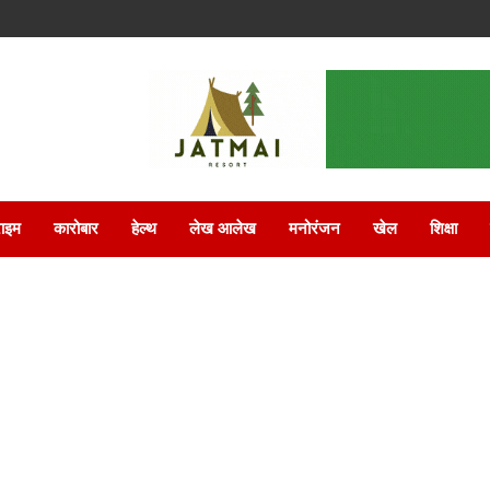
राइम
कारोबार
हेल्थ
लेख आलेख
मनोरंजन
खेल
शिक्षा