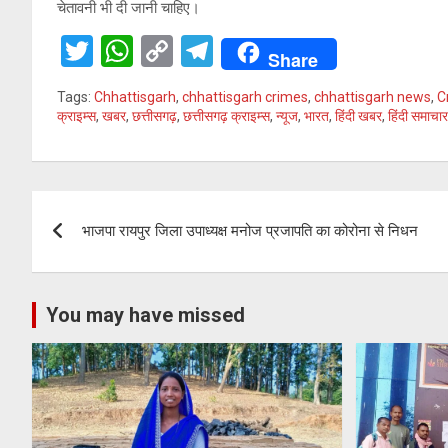
चेतावनी भी दी जानी चाहिए।
T
W
C
T
Share
wi
h
o
el
Tags:
Chhattisgarh
,
chhattisgarh crimes
,
chhattisgarh news
,
C
tt
at
py
e
क्राइम्स
,
खबर
,
छत्तीसगढ़
,
छत्तीसगढ़ क्राइम्स
,
न्यूज
,
भारत
,
हिंदी खबर
,
हिंदी समाचार
er
s
Li
gr
A
n
a
Post
p
k
m
भाजपा रायपुर जिला उपाध्यक्ष मनोज प्रजापति का कोरोना से निधन
p
navigation
You may have missed