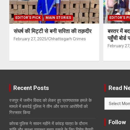
EDITOR'S PICK
MAIN STORIES
EDITOR'S P
संघर्ष की मिट्टी से बनी सरिता की तक़दीर
बस्तर में ब
पहुँची बोर्ड
February 27, 2025
Chhattisgarh Crimes
February 27
Recent Posts
Read Ne
Read
रजपुर में जमीन विवाद को लेकर हुए प्राणघातक हमले के
News
मामले में बसदेई पुलिस ने तीन और फरार आरोपियों को
with
गिरफ्तार किया
Month
Follow
कोरबा पुलिस ने सावन महीने में कांवड़ यात्रा के दौरान
शांति और सुरक्षा व्यवस्था बनाए रखने के लिए विशेष तैयारी