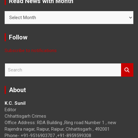
Read News with Month
Read
News
with
Month
Follow
Subscribe to notifications
S
e
a
r
About
c
h
K.C. Sunil
Editor
Chhattisgarh Crimes
Office Address: RDA Building ,Ring road Number 1 , new
Rajendra nagar, Raipur, Raipur, Chhattisgarh , 492001
Phone- +91-9516903707 ,+91-8959599308