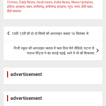
tt
at
py
e
Crimes
,
Daily News
,
hindi news
,
India News
,
News Updates
,
इंडिया
,
क्राइम्स
,
खबर
,
छत्तीसगढ़
,
छत्तीसगढ़ क्राइम्स
,
न्यूज
,
भारत
,
हिंदी खबर
,
er
s
Li
gr
हिंदी समाचार
A
n
a
p
k
m
Post
p
10वीं-12वीं की दो-दो विषयों की आनलाइन कक्षाएं 16 सितम्बर से
navigation
निजी स्कूल की आनलाइन क्लास में चला दिया पोर्न वीडियो; घटना से
नाराज पैरेंट्स ने बंद कराई पढ़ाई, थाने में भी की शिकायत
advertisement
advertisement