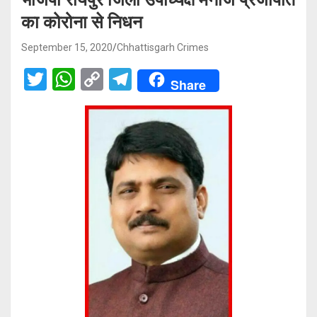
का कोरोना से निधन
September 15, 2020
Chhattisgarh Crimes
T
W
C
T
Share
wi
h
o
el
tt
at
py
e
er
s
Li
gr
A
n
a
p
k
m
p