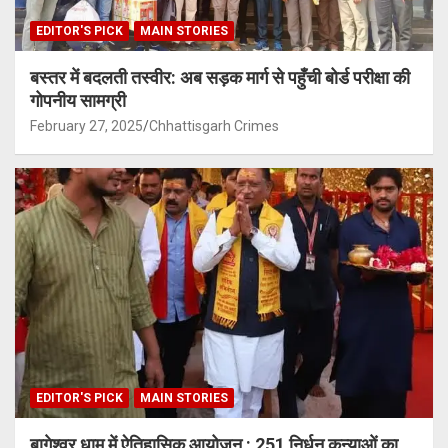
EDITOR'S PICK
MAIN STORIES
बस्तर में बदलती तस्वीर: अब सड़क मार्ग से पहुँची बोर्ड परीक्षा की
गोपनीय सामग्री
February 27, 2025
Chhattisgarh Crimes
EDITOR'S PICK
MAIN STORIES
बागेश्वर धाम में ऐतिहासिक आयोजन : 251 निर्धन कन्याओं का