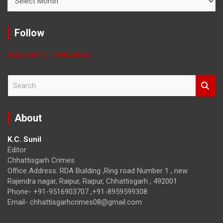
News
with
Month
Follow
Subscribe to notifications
S
e
a
r
About
c
h
K.C. Sunil
Editor
Chhattisgarh Crimes
Office Address: RDA Building ,Ring road Number 1 , new
Rajendra nagar, Raipur, Raipur, Chhattisgarh , 492001
Phone- +91-9516903707 ,+91-8959599308
Email- chhattisgarhcrimes08@gmail.com