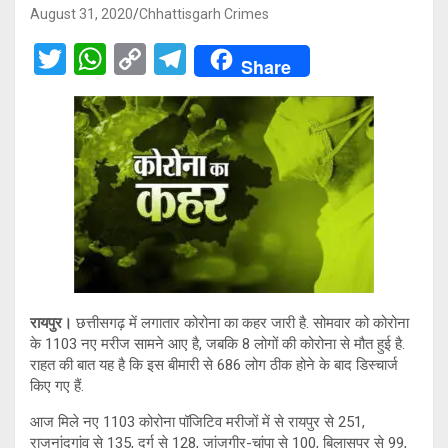
August 31, 2020
Chhattisgarh Crimes
T
W
C
T
Share
wi
h
o
el
tt
at
py
e
er
s
Li
gr
A
n
a
p
k
m
p
रायपुर।
छत्तीसगढ़ में लगातार कोरोना का कहर जारी है. सोमवार को कोरोना
के 1103 नए मरीज सामने आए है, जबकि 8 लोगों की कोरोना से मौत हुई है.
राहत की बात यह है कि इस बीमारी से 686 लोग ठीक होने के बाद डिस्चार्ज
किए गए हैं.
आज मिले नए 1103 कोरोना पॉजिटिव मरीजों में से रायपुर से 251,
राजनांदगांव से 135, दुर्ग से 128, जांजगीर-चांपा से 100, बिलासपुर से 99,