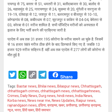
रायगढ़ से 75, बस्तर से 51, धमतरी से 31, बलौदाबाजार से 30, बालोद से
26, महासमुंद से 25, नारायणपुर से 24, सुकमा से 20, मुंगेली व सरगुजा से
19-19, दंतेवाड़ा से 12, जशपुर से 11, बलरामपुर व बीजापुर से 10-10,
कोण्डागांव से 08, कबीरधाम से 07, सूरजपुर व कांकेर से 04-04, बेमेतरा से
03, कोरबा से 01 मरीज शामिल है. सभी पॉजिटिव मरीजों को अस्पताल में
इलाज के लिए भर्ती करने की प्रक्रिया जारी है.
प्रदेश में अब तक 31 हजार 195 कोरोना के मरीज सामने आ चुके है. जिसमें
से 16 हजार 989 मरीज ठीक होने के बाद डिस्चार्ज किए गए है. जबकि 13
हजार 929 मरीज सक्रिय हैं. वहीं अब तक प्रदेश में 277 लोगों की कोरोना से
मौत हुई है.
T
W
C
T
Share
wi
h
o
el
Tags:
Bastar news
,
Bhilai news
,
Bilaspur news
,
Chhattisgarh
,
tt
at
py
e
chhattisgarh crimes
,
chhattisgarh news
,
chhattisgarhnews
,
Crimes
,
Daily News
,
Durg news
,
hindi news
,
India News
,
er
s
Li
gr
Korba news
,
News near me
,
News Updates
,
Raipur news
,
A
n
a
rajnandgaon news
,
इंडिया
,
क्राइम्स
,
खबर
,
छत्तीसगढ़
,
छत्तीसगढ़ क्राइम्स
,
न्यूज
,
भारत
,
हिंदी खबर
,
हिंदी समाचार