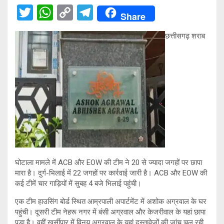
T
W
C
T
Share
wi
h
o
el
छत्तीसगढ़ शराब
tt
at
py
e
er
s
Li
gr
A
n
a
p
k
m
p
घोटाला मामले में ACB और EOW की टीम ने 20 से ज्यादा जगहों पर छापा
मारा है। दुर्ग-भिलाई में 22 जगहों पर कार्रवाई जारी है। ACB और EOW की
कई टीमें चार गाड़ियों में सुबह 4 बजे भिलाई पहुंची।
एक टीम हाउसिंग बोर्ड स्थित आम्रपाली अपार्टमेंट में अशोक अग्रवाल के घर
पहुंची। दूसरी टीम नेहरू नगर में बंसी अग्रवाल और केजरीवाल के यहां छापा
पड़ा है। वहीं खुर्सीपार में विनय अग्रवाल के यहां दस्तावेजों की जांच चल रही