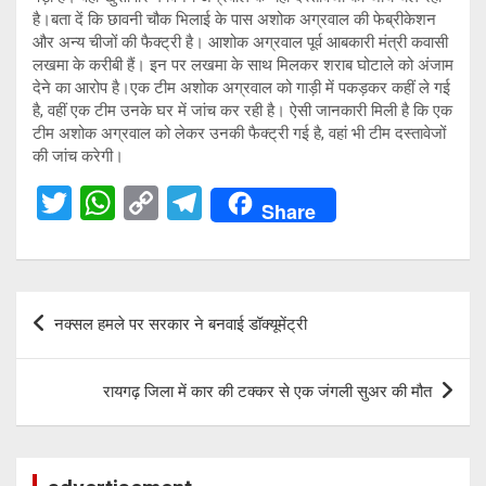
है।बता दें कि छावनी चौक भिलाई के पास अशोक अग्रवाल की फेब्रीकेशन
और अन्य चीजों की फैक्ट्री है। आशोक अग्रवाल पूर्व आबकारी मंत्री कवासी
लखमा के करीबी हैं। इन पर लखमा के साथ मिलकर शराब घोटाले को अंजाम
देने का आरोप है।एक टीम अशोक अग्रवाल को गाड़ी में पकड़कर कहीं ले गई
है, वहीं एक टीम उनके घर में जांच कर रही है। ऐसी जानकारी मिली है कि एक
टीम अशोक अग्रवाल को लेकर उनकी फैक्ट्री गई है, वहां भी टीम दस्तावेजों
की जांच करेगी।
T
W
C
T
Share
wi
h
o
el
tt
at
py
e
er
s
Li
gr
Post
नक्सल हमले पर सरकार ने बनवाई डॉक्यूमेंट्री
A
n
a
navigation
p
k
m
रायगढ़ जिला में कार की टक्कर से एक जंगली सुअर की मौत
p