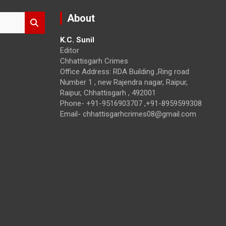
About
K.C. Sunil
Editor
Chhattisgarh Crimes
Office Address: RDA Building ,Ring road
Number 1 , new Rajendra nagar, Raipur,
Raipur, Chhattisgarh , 492001
Phone- +91-9516903707 ,+91-8959599308
Email- chhattisgarhcrimes08@gmail.com