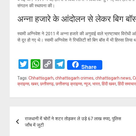
संगठन की स्थापना की।
अन्ना हजारे के आंदोलन से लेकर बिग 
स्वामी अग्निवेश ने 2011 में अन्ना हजारे की अगुवाई वाले भ्रष्टाचार विरोधी 
से दूर हो गए थे। स्वामी अग्निवेश ने रियलिटी शो बिग बॉस में भी हिस्सा लिय
T
W
C
T
Share
wi
h
o
el
Tags:
Chhattisgarh
,
chhattisgarh crimes
,
chhattisgarh news
,
C
tt
at
py
e
क्राइम्स
,
खबर
,
छत्तीसगढ़
,
छत्तीसगढ़ क्राइम्स
,
न्यूज
,
भारत
,
हिंदी खबर
,
हिंदी समाचार
er
s
Li
gr
A
n
a
Post
p
k
m
राजधानी में चोरों ने शटर तोड़कर ले उड़े 67 लाख रुपए, पुलिस
p
navigation
जाँच में जुटी