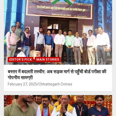
EDITOR'S PICK
MAIN STORIES
बस्तर में बदलती तस्वीर: अब सड़क मार्ग से पहुँची बोर्ड परीक्षा की
गोपनीय सामग्री
February 27, 2025
Chhattisgarh Crimes