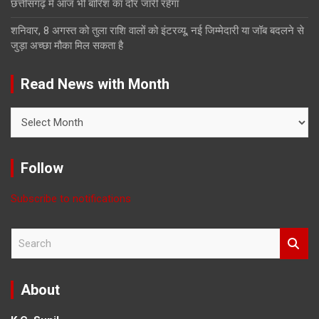
छत्तीसगढ़ में आज भी बारिश का दौर जारी रहेगा
शनिवार, 8 अगस्त को तुला राशि वालों को इंटरव्यू, नई जिम्मेदारी या जॉब बदलने से
जुड़ा अच्छा मौका मिल सकता है
Read News with Month
Read
News
with
Month
Follow
Subscribe to notifications
S
e
a
r
About
c
h