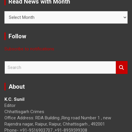
Read News with Month
Read
News
with
Month
Follow
Subscribe to notifications
S
e
a
r
About
c
h
K.C. Sunil
Editor
Chhattisgarh Crimes
Office Address: RDA Building ,Ring road Number 1 , new
Rajendra nagar, Raipur, Raipur, Chhattisgarh , 492001
Phone- +91-9516903707 ,+91-8959599308