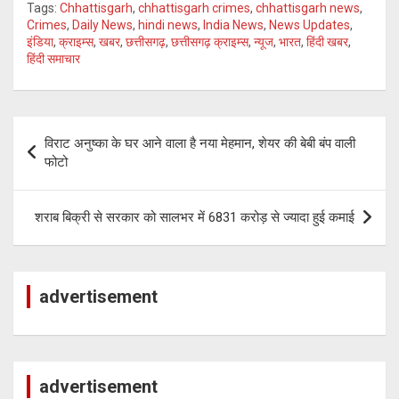
Tags:
Chhattisgarh
,
chhattisgarh crimes
,
chhattisgarh news
,
tt
at
py
e
Crimes
,
Daily News
,
hindi news
,
India News
,
News Updates
,
इंडिया
,
क्राइम्स
,
खबर
,
छत्तीसगढ़
,
छत्तीसगढ़ क्राइम्स
,
न्यूज
,
भारत
,
हिंदी खबर
,
er
s
Li
gr
हिंदी समाचार
A
n
a
p
k
m
Post
p
विराट अनुष्का के घर आने वाला है नया मेहमान, शेयर की बेबी बंप वाली
navigation
फोटो
शराब बिक्री से सरकार को सालभर में 6831 करोड़ से ज्यादा हुई कमाई
advertisement
advertisement