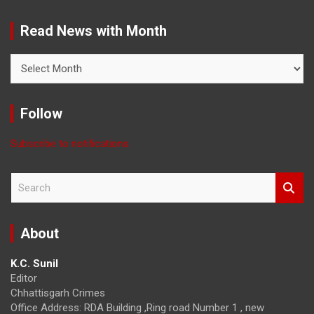
Read News with Month
Read
News
with
Month
Follow
Subscribe to notifications
S
e
a
r
About
c
h
K.C. Sunil
Editor
Chhattisgarh Crimes
Office Address: RDA Building ,Ring road Number 1 , new