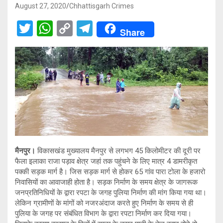
August 27, 2020
Chhattisgarh Crimes
T
W
C
T
Share
wi
h
o
el
tt
at
py
e
er
s
Li
gr
A
n
a
p
k
m
p
मैनपुर।
विकासखंड मुख्यालय मैनपुर से लगभग 45 किलोमीटर की दूरी पर
फैला इलाका राजा पड़ाव क्षेत्र जहां तक पहुंचने के लिए मात्र 4 डामरीकृत
पक्की सड़क मार्ग है। जिस सड़क मार्ग से होकर 65 गांव पारा टोला के हजारो
निवासियों का आवाजाही होता है। सड़क निर्माण के समय क्षेत्र के जागरूक
जनप्रतिनिधियों के द्वारा रपटा के जगह पुलिया निर्माण की मांग किया गया था।
लेकिन ग्रामीणों के मांगों को नजरअंदाज करते हुए निर्माण के समय से ही
पुलिया के जगह पर संबंधित विभाग के द्वारा रपटा निर्माण कर दिया गया।