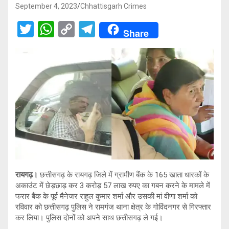
September 4, 2023
Chhattisgarh Crimes
T
W
C
T
Share
wi
h
o
el
tt
at
py
e
er
s
Li
gr
A
n
a
p
k
m
p
रायगढ़।
छत्तीसगढ़ के रायगढ़ जिले में ग्रामीण बैंक के 165 खाता धारकों के
अकाउंट में छेड़छाड़ कर 3 करोड़ 57 लाख रुपए का गबन करने के मामले में
फरार बैंक के पूर्व मैनेजर राहुल कुमार शर्मा और उसकी मां वीणा शर्मा को
रविवार को छत्तीसगढ़ पुलिस ने रामगंज थाना क्षेत्र के गोविंदनगर से गिरफ्तार
कर लिया। पुलिस दोनों को अपने साथ छत्तीसगढ़ ले गई।