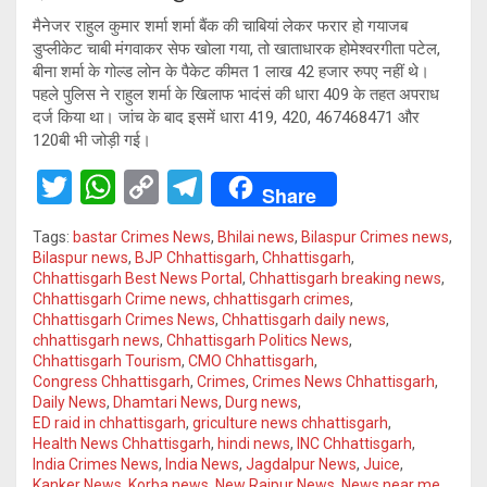
मैनेजर राहुल कुमार शर्मा शर्मा बैंक की चाबियां लेकर फरार हो गयाजब
डुप्लीकेट चाबी मंगवाकर सेफ खोला गया, तो खाताधारक होमेश्वरगीता पटेल,
बीना शर्मा के गोल्ड लोन के पैकेट कीमत 1 लाख 42 हजार रुपए नहीं थे।
पहले पुलिस ने राहुल शर्मा के खिलाफ भादंसं की धारा 409 के तहत अपराध
दर्ज किया था। जांच के बाद इसमें धारा 419, 420, 467468471 और
120बी भी जोड़ी गई।
T
W
C
T
Share
wi
h
o
el
Tags:
bastar Crimes News
,
Bhilai news
,
Bilaspur Crimes news
,
tt
at
py
e
Bilaspur news
,
BJP Chhattisgarh
,
Chhattisgarh
,
Chhattisgarh Best News Portal
,
Chhattisgarh breaking news
,
er
s
Li
gr
Chhattisgarh Crime news
,
chhattisgarh crimes
,
A
n
a
Chhattisgarh Crimes News
,
Chhattisgarh daily news
,
chhattisgarh news
,
Chhattisgarh Politics News
,
p
k
m
Chhattisgarh Tourism
,
CMO Chhattisgarh
,
Congress Chhattisgarh
,
Crimes
,
Crimes News Chhattisgarh
,
p
Daily News
,
Dhamtari News
,
Durg news
,
ED raid in chhattisgarh
,
griculture news chhattisgarh
,
Health News Chhattisgarh
,
hindi news
,
INC Chhattisgarh
,
India Crimes News
,
India News
,
Jagdalpur News
,
Juice
,
Kanker News
,
Korba news
,
New Raipur News
,
News near me
,