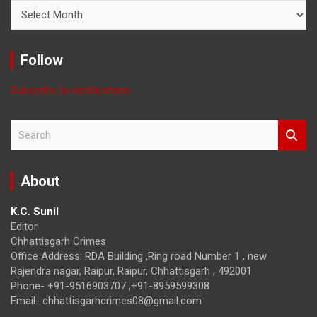
Read
News
with
Month
Follow
Subscribe to notifications
S
e
a
r
About
c
h
K.C. Sunil
Editor
Chhattisgarh Crimes
Office Address: RDA Building ,Ring road Number 1 , new
Rajendra nagar, Raipur, Raipur, Chhattisgarh , 492001
Phone- +91-9516903707 ,+91-8959599308
Email- chhattisgarhcrimes08@gmail.com