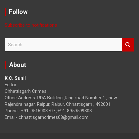
with
Month
Follow
Subscribe to notifications
S
e
a
r
About
c
h
K.C. Sunil
Editor
Chhattisgarh Crimes
Office Address: RDA Building ,Ring road Number 1 , new
Rajendra nagar, Raipur, Raipur, Chhattisgarh , 492001
Phone- +91-9516903707 ,+91-8959599308
Email- chhattisgarhcrimes08@gmail.com