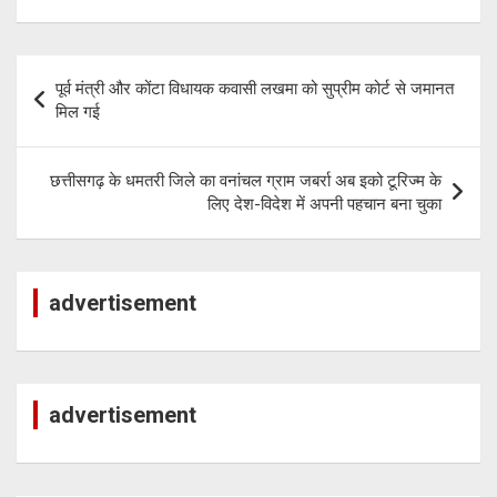
tt
at
py
e
er
s
Li
gr
Post
पूर्व मंत्री और कोंटा विधायक कवासी लखमा को सुप्रीम कोर्ट से जमानत
A
n
a
navigation
मिल गई
p
k
m
p
छत्तीसगढ़ के धमतरी जिले का वनांचल ग्राम जबर्रा अब इको टूरिज्म के
लिए देश-विदेश में अपनी पहचान बना चुका
advertisement
advertisement