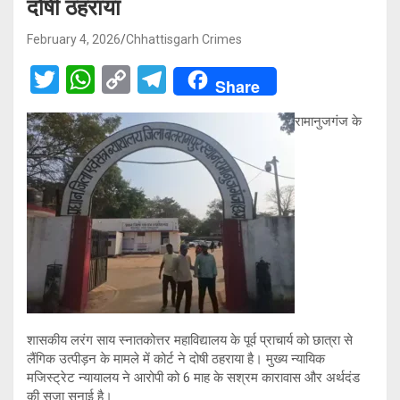
दोषी ठहराया
February 4, 2026
Chhattisgarh Crimes
T
W
C
T
Share
wi
h
o
el
रामानुजगंज के
tt
at
py
e
er
s
Li
gr
A
n
a
p
k
m
p
शासकीय लरंग साय स्नातकोत्तर महाविद्यालय के पूर्व प्राचार्य को छात्रा से
लैंगिक उत्पीड़न के मामले में कोर्ट ने दोषी ठहराया है। मुख्य न्यायिक
मजिस्ट्रेट न्यायालय ने आरोपी को 6 माह के सश्रम कारावास और अर्थदंड
की सजा सुनाई है।