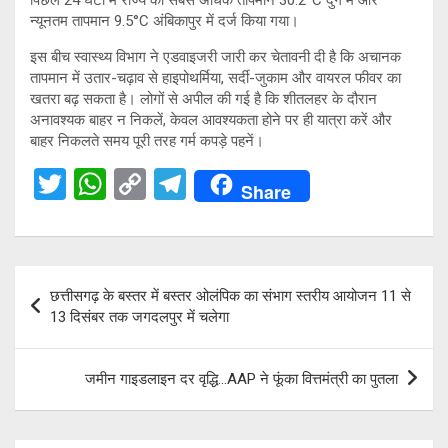
न्यूनतम तापमान 9.5°C अंबिकापुर में दर्ज किया गया।
इस बीच स्वास्थ्य विभाग ने एडवाइजरी जारी कर चेतावनी दी है कि अचानक
तापमान में उतार-चढ़ाव से हाइपोथर्मिया, सर्दी-जुकाम और वायरल फीवर का
खतरा बढ़ सकता है। लोगों से अपील की गई है कि शीतलहर के दौरान
अनावश्यक बाहर न निकलें, केवल आवश्यकता होने पर ही यात्रा करें और
बाहर निकलते समय पूरी तरह गर्म कपड़े पहनें।
T
W
C
T
Share
wi
h
o
el
tt
at
py
e
er
s
Li
gr
Post
छत्तीसगढ़ के बस्तर में बस्तर ओलंपिक का संभाग स्तरीय आयोजन 11 से
A
n
a
navigation
13 दिसंबर तक जगदलपुर में चलेगा
p
k
m
p
जमीन गाइडलाइन दर वृद्धि…AAP ने फूंका वित्तमंत्री का पुतला