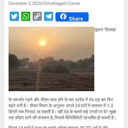
December 3, 2025
Chhattisgarh Crimes
T
W
C
T
Share
wi
h
o
el
तूफान ‘दितवाह’
tt
at
py
e
er
s
Li
gr
A
n
a
p
k
m
p
के कमजोर पड़ने और मौसम साफ होने के बाद प्रदेश में ठंड एक बार फिर
बढ़ने लगी है। मौसम विभाग के अनुसार अगले 24 घंटों में तापमान में 1-2
डिग्री तक गिरावट आ सकती है। वहीं ठंड के चलते कई जगहों पर देर सुबह
तक कोहरा छाने की संभावना है, जिससे विजिबिलिटी प्रभावित हो सकती है।
पिछले 24 घंटों में राज्य का सबसे अधिक तापमान 30.2°C दुर्ग में और