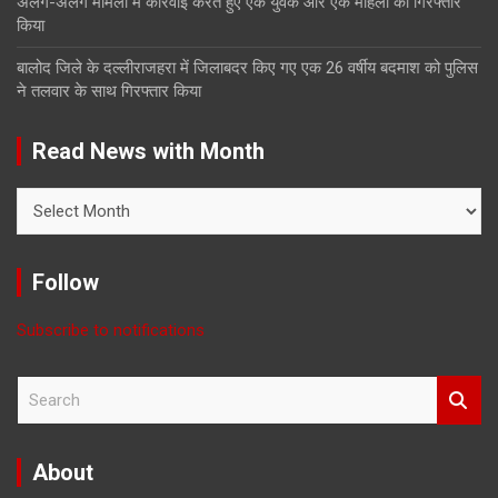
अलग-अलग मामलों में कार्रवाई करते हुए एक युवक और एक महिला को गिरफ्तार
किया
बालोद जिले के दल्लीराजहरा में जिलाबदर किए गए एक 26 वर्षीय बदमाश को पुलिस
ने तलवार के साथ गिरफ्तार किया
Read News with Month
Read
News
with
Month
Follow
Subscribe to notifications
S
e
a
r
About
c