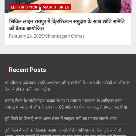
EDITOR'S PICK
MAIN STORIES
सिविल लाइन रायपुर में क्रिश्चियन समुदाय के साथ शांति समिति
की बैठक आयोजित
February 26, 2025
Chhattisgarh Crimes
Recent Posts
डॉ. भीमराव अंबेडकर स्मृति अस्पताल की इमरजेंसी में अब गंभीर मरीजों को भीड़ के
बीच से होकर नहीं जाना पड़ेगा
बालोद जिले के डौंडीलोहारा ब्लॉक के ग्राम पंचायत भंवरमला के आश्रित ग्राम
रायगढ़ में जंगल में शौच के लिए गए 60 वर्षीय ग्रामीण पर भालू ने हमला कर दिया
दुर्ग जिले के भिलाई नगर थाना क्षेत्र में साइबर ठगी का मामला सामने आया
दुर्ग जिले में नशे के खिलाफ चलाए जा रहे विशेष अभियान के बीच पुलिस ने दो