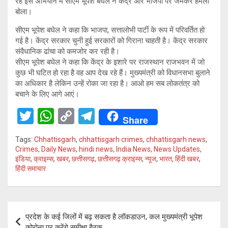
रहे इस अभियान में सीएम भूपेश बघेल ने केंद्र और भाजपा पर जमकर हमला
बोला।
सीएम भूपेश बघेल ने कहा कि भाजपा, सत्तालोभी पार्टी के रूप में परिवर्तित हो
गई है। केंद्र सरकार चुनी हुई सरकारों को गिराना चाहती है। केंद्र सरकार
संवैधानिक ढांचा को कमजोर कर रही है।
सीएम भूपेश बघेल ने कहा कि केंद्र के इशारे पर राजस्थान राजभवन में जो
कुछ भी घटित हो रहा है वह आप देख रहे हैं। मुख्यमंत्री को विधानसभा बुलाने
का अधिकार है लेकिन उन्हें रोका जा रहा है। आओ हम सब लोकतंत्र को
बचाने के लिए आगे आएं।
T
W
C
T
Share
wi
h
o
el
Tags:
Chhattisgarh
,
chhattisgarh crimes
,
chhattisgarh news
,
tt
at
py
e
Crimes
,
Daily News
,
hindi news
,
India News
,
News Updates
,
इंडिया
,
क्राइम्स
,
खबर
,
छत्तीसगढ़
,
छत्तीसगढ़ क्राइम्स
,
न्यूज
,
भारत
,
हिंदी खबर
,
er
s
Li
gr
हिंदी समाचार
A
n
a
p
k
m
Post
p
प्रदेश के कई जिलों में बढ़ सकता है लॉकडाउन, कल मुख्यमंत्री भूपेश
navigation
कोरोना पर करेंगे समीक्षा बैठक