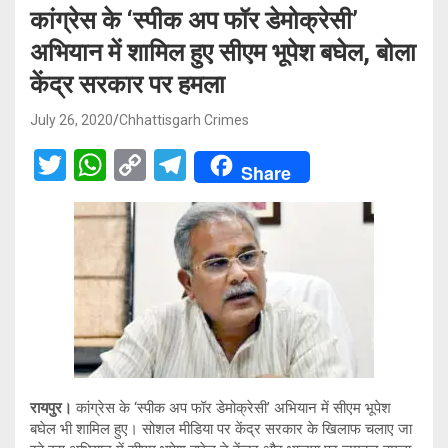
कांग्रेस के ‘स्पीक अप फॉर डेमोक्रेसी’
अभियान में शामिल हुए सीएम भूपेश बघेल, बोला
केंद्र सरकार पर हमला
July 26, 2020
Chhattisgarh Crimes
T
W
C
T
Share
wi
h
o
el
tt
at
py
e
er
s
Li
gr
A
n
a
p
k
m
p
रायपुर।
कांग्रेस के ‘स्पीक अप फॉर डेमोक्रेसी’ अभियान में सीएम भूपेश
बघेल भी शामिल हुए। सोशल मीडिया पर केंद्र सरकार के खिलाफ चलाए जा