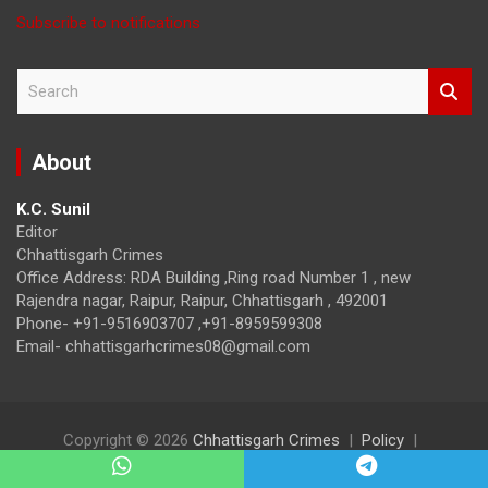
Subscribe to notifications
S
e
a
r
About
c
h
K.C. Sunil
Editor
Chhattisgarh Crimes
Office Address: RDA Building ,Ring road Number 1 , new
Rajendra nagar, Raipur, Raipur, Chhattisgarh , 492001
Phone- +91-9516903707 ,+91-8959599308
Email- chhattisgarhcrimes08@gmail.com
Copyright © 2026
Chhattisgarh Crimes
Policy
Theme by:
Theme Horse
Proudly Powered by:
WordPress