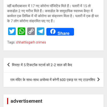
वहीं बलौदाबाजार में 17 नए कोरोना पॉजिटिव मिले हैं। पलारी में 15 तो
कसडोल 2 नए मरीज मिले हैं। कसडोल के सामुदायिक स्वास्थ्य केंद्र में
कार्यरत एक लिपिक में भी कोरोना का संक्रमण मिला है। पलारी में एक ही घर
के 7 लोग कोरोना संक्रमित पाए गए हैं।
T
W
C
T
Share
wi
h
o
el
Tags:
chhattisgarh crimes
tt
at
py
e
er
s
Li
gr
A
n
a
Post
मिस्त्र में 5 टिकटॉक स्टार्स को 2-2 साल की कैद
p
k
m
navigation
p
राम मंदिर के साथ-साथ अयोध्या में बनेगी 600 एकड़ पर नए टाउनशिप
advertisement