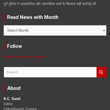
दुर्ग पुलिस ने असामाजिक और आपराधिक तत्वों के खिलाफ बड़ी कार्रवाई की
Read News with Month
Read
News
with
Month
Follow
Subscribe to notifications
S
e
a
r
About
c
h
K.C. Sunil
Editor
Chhattisgarh Crimes