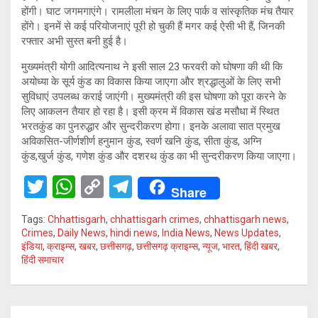
होंगी। घाट जगमगाएंगे। रामलीला मंचन के लिए पार्क व सांस्कृतिक मंच तैयार
होंगे। इनमें से कई परियोजनाएं पूरी हो चुकी हैं मगर कई ऐसी भी हैं, जिनकी
रफ्तार अभी सुस्त बनी हुई है।
मुख्यमंत्री योगी आदित्यनाथ ने इसी साल 23 फरवरी को घोषणा की थी कि
अयोध्या के सूर्य कुंड का विकास किया जाएगा और श्रद्धालुओं के लिए सभी
सुविधाएं उपलब्ध कराई जाएंगी। मुख्यमंत्री की इस घोषणा को पूरा करने के
लिए आकलन तैयार हो रहा है। इसी क्रम में विकास खंड मसौधा में स्थित
भरतकुंड का पुनरुद्धार और सुन्दरीकरण होगा। इनके अलावा सात प्रमुख
अविकसित-जीर्णशीर्ण हनुमान कुंड, स्वर्ण खनि कुंड, सीता कुंड, अग्नि
कुंड,खुर्ज कुंड, गणेश कुंड और दशरथ कुंड का भी सुन्दरीकरण किया जाएगा।
T
W
C
T
Share
wi
h
o
el
Tags:
Chhattisgarh
,
chhattisgarh crimes
,
chhattisgarh news
,
tt
at
py
e
Crimes
,
Daily News
,
hindi news
,
India News
,
News Updates
,
इंडिया
,
क्राइम्स
,
खबर
,
छत्तीसगढ़
,
छत्तीसगढ़ क्राइम्स
,
न्यूज
,
भारत
,
हिंदी खबर
,
er
s
Li
gr
हिंदी समाचार
A
n
a
p
k
m
Post