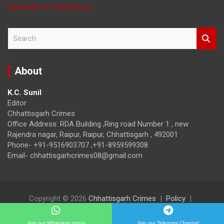
Subscribe to notifications
S
e
a
r
About
c
h
K.C. Sunil
Editor
Chhattisgarh Crimes
Office Address: RDA Building ,Ring road Number 1 , new
Rajendra nagar, Raipur, Raipur, Chhattisgarh , 492001
Phone- +91-9516903707 ,+91-8959599308
Email- chhattisgarhcrimes08@gmail.com
Copyright © 2026
Chhattisgarh Crimes
Policy
Theme by:
Theme Horse
Proudly Powered by:
WordPress
Join our Whatsapp group
Join our Telegram Channel