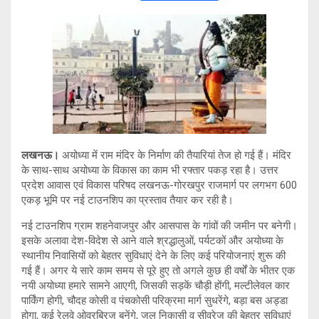
wi
h
o
el
tt
at
py
e
er
s
Li
gr
A
n
a
p
k
m
p
लखनऊ।
अयोध्या में राम मंदिर के निर्माण की तैयारियां तेज हो गई हैं। मंदिर
के साथ-साथ अयोध्या के विकास का काम भी रफ्तार पकड़ रहा है। उत्तर
प्रदेश आवास एवं विकास परिषद लखनऊ-गोरखपुर राजमार्ग पर लगभग 600
एकड़ भूमि पर नई टाउनशिप का प्रस्ताव तैयार कर रही है।
नई टाउनशिप ग्राम शहनेवाजपुर और आसपास के गांवों की जमीन पर बनेगी।
इसके अलावा देश-विदेश से आने वाले श्रद्धालुओं, पर्यटकों और अयोध्या के
स्थानीय निवासियों को बेहतर सुविधाएं देने के लिए कई परियोजनाएं शुरू की
गई हैं। अगर ये सारे काम समय से पूरे हुए तो अगले कुछ ही वर्षों के भीतर एक
नयी अयोध्या हमारे सामने आएगी, जिसकी सड़कें चौड़ी होंगी, मल्टीलेवल कार
पार्किंग होगी, चौदह कोसी व पंचकोसी परिक्रमा मार्ग सुधरेंगे, बड़ा बस अड्डा
होगा, कई रेलवे ओवरब्रिज बनेंगे, जल निकासी व सीवरेज की बेहतर सुविधाएं