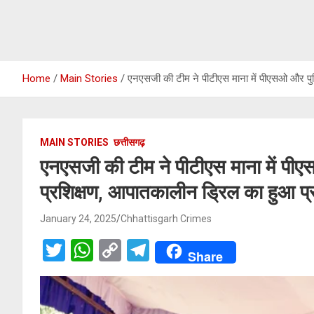
Home
Main Stories
एनएसजी की टीम ने पीटीएस माना में पीएसओ और पुल
MAIN STORIES
छत्तीसगढ़
एनएसजी की टीम ने पीटीएस माना में पी
प्रशिक्षण, आपातकालीन ड्रिल का हुआ प्
January 24, 2025
Chhattisgarh Crimes
T
W
C
T
Share
wi
h
o
el
tt
at
py
e