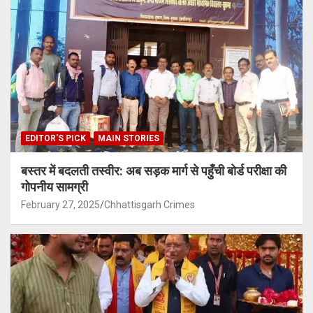
EDITOR'S PICK
MAIN STORIES
बस्तर में बदलती तस्वीर: अब सड़क मार्ग से पहुँची बोर्ड परीक्षा की
गोपनीय सामग्री
February 27, 2025
Chhattisgarh Crimes