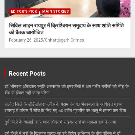
EDITOR'S PICK
MAIN STORIES
सिविल लाइन रायपुर में क्रिश्चियन समुदाय के साथ शांति समिति
की बैठक आयोजित
February 26, 2025
Chhattisgarh Crimes
Recent Posts
डॉ. भीमराव अंबेडकर स्मृति अस्पताल की इमरजेंसी में अब गंभीर मरीजों को भीड़ के
बीच से होकर नहीं जाना पड़ेगा
बालोद जिले के डौंडीलोहारा ब्लॉक के ग्राम पंचायत भंवरमला के आश्रित ग्राम
रायगढ़ में जंगल में शौच के लिए गए 60 वर्षीय ग्रामीण पर भालू ने हमला कर दिया
दुर्ग जिले के भिलाई नगर थाना क्षेत्र में साइबर ठगी का मामला सामने आया
दुर्ग जिले में नशे के खिलाफ चलाए जा रहे विशेष अभियान के बीच पुलिस ने दो