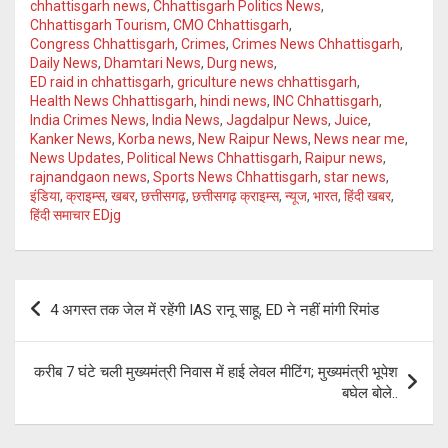
chhattisgarh news
,
Chhattisgarh Politics News
,
p
k
m
Chhattisgarh Tourism
,
CMO Chhattisgarh
,
Congress Chhattisgarh
,
Crimes
,
Crimes News Chhattisgarh
,
p
Daily News
,
Dhamtari News
,
Durg news
,
ED raid in chhattisgarh
,
griculture news chhattisgarh
,
Health News Chhattisgarh
,
hindi news
,
INC Chhattisgarh
,
India Crimes News
,
India News
,
Jagdalpur News
,
Juice
,
Kanker News
,
Korba news
,
New Raipur News
,
News near me
,
News Updates
,
Political News Chhattisgarh
,
Raipur news
,
rajnandgaon news
,
Sports News Chhattisgarh
,
star news
,
इंडिया
,
क्राइम्स
,
खबर
,
छत्तीसगढ़
,
छत्तीसगढ़ क्राइम्स
,
न्यूज
,
भारत
,
हिंदी खबर
,
हिंदी समाचार EDjg
Post
4 अगस्त तक जेल में रहेंगी IAS रानू साहू, ED ने नहीं मांगी रिमांड
navigation
करीब 7 घंटे चली मुख्यमंत्री निवास में हाई लेवल मीटिंग; मुख्यमंत्री भूपेश
बघेल बोले..