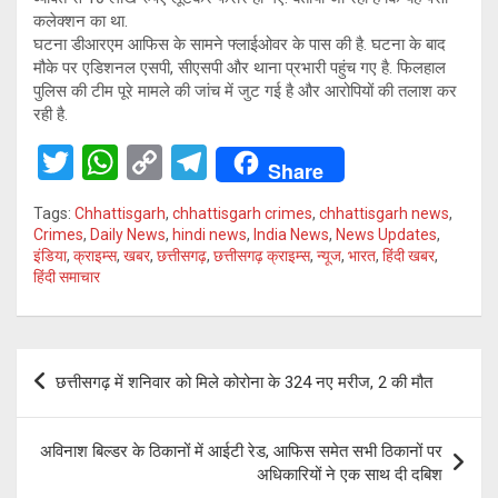
कलेक्शन का था.
घटना डीआरएम आफिस के सामने फ्लाईओवर के पास की है. घटना के बाद
मौके पर एडिशनल एसपी, सीएसपी और थाना प्रभारी पहुंच गए है. फिलहाल
पुलिस की टीम पूरे मामले की जांच में जुट गई है और आरोपियों की तलाश कर
रही है.
T
W
C
T
Share
wi
h
o
el
Tags:
Chhattisgarh
,
chhattisgarh crimes
,
chhattisgarh news
,
tt
at
py
e
Crimes
,
Daily News
,
hindi news
,
India News
,
News Updates
,
इंडिया
,
क्राइम्स
,
खबर
,
छत्तीसगढ़
,
छत्तीसगढ़ क्राइम्स
,
न्यूज
,
भारत
,
हिंदी खबर
,
er
s
Li
gr
हिंदी समाचार
A
n
a
p
k
m
Post
p
छत्तीसगढ़ में शनिवार को मिले कोरोना के 324 नए मरीज, 2 की मौत
navigation
अविनाश बिल्डर के ठिकानों में आईटी रेड, आफिस समेत सभी ठिकानों पर
अधिकारियों ने एक साथ दी दबिश