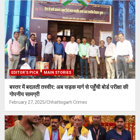
EDITOR'S PICK
MAIN STORIES
बस्तर में बदलती तस्वीर: अब सड़क मार्ग से पहुँची बोर्ड परीक्षा की
गोपनीय सामग्री
February 27, 2025
Chhattisgarh Crimes