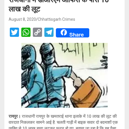
लाख की लूट
August 8, 2020
Chhattisgarh Crimes
T
W
C
T
Share
wi
h
o
el
tt
at
py
e
er
s
Li
gr
A
n
a
p
k
m
p
रायपुर।
राजधानी रायपुर के खमतराई थाना इलाके में 10 लाख की लूट की
वारदात निकलकर सामने आई है. चलती गाड़ी में बाइक सवार दो बदमाशों एक
व्यक्ति से 10 लाख रुपए लूटकर फरार हो गए. बताया जा रहा है कि यह पैसा