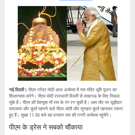
wi
h
o
el
tt
at
py
e
er
s
Li
gr
A
n
a
p
k
m
p
नई दिल्ली।
पीएम नरेंद्र मोदी आज अयोध्या में राम मंदिर भूमि पूजन का
शिलान्यास करेंगे। पीएम मोदी राजधानी दिल्ली से लखनऊ के लिए निकल
चुके हैं। पीएम की वेशभूषा भी राम के रंग रग चुकी है। आम तौर पर चूड़ीदार
पायजामा और कुर्ता पहनने वाले पीएम धोती और सुनहरा कुर्ता पहनकर रवाना
हुए हैं। सुबह 11.30 बजे वह भगवान राम की नगरी अयोध्या पहुंचेंगे।
पीएम के ड्रेस ने सबको चौंकाया