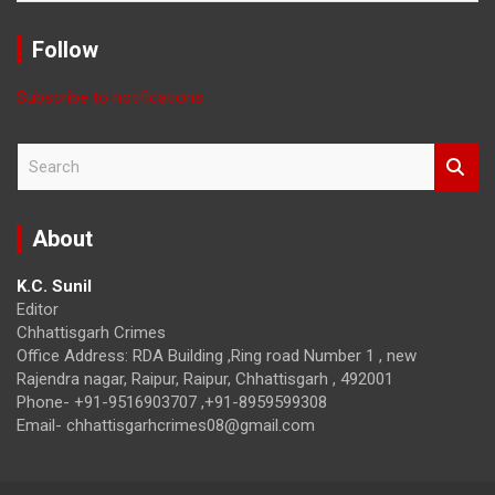
with
Month
Follow
Subscribe to notifications
S
e
a
r
About
c
h
K.C. Sunil
Editor
Chhattisgarh Crimes
Office Address: RDA Building ,Ring road Number 1 , new
Rajendra nagar, Raipur, Raipur, Chhattisgarh , 492001
Phone- +91-9516903707 ,+91-8959599308
Email- chhattisgarhcrimes08@gmail.com