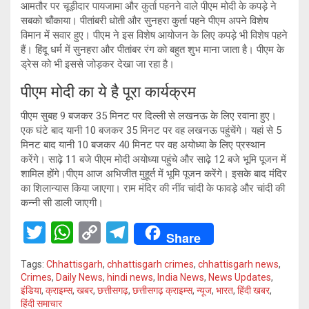
आमतौर पर चूड़ीदार पायजामा और कुर्ता पहनने वाले पीएम मोदी के कपड़े ने
सबको चौंकाया। पीतांबरी धोती और सुनहरा कुर्ता पहने पीएम अपने विशेष
विमान में सवार हुए। पीएम ने इस विशेष आयोजन के लिए कपड़े भी विशेष पहने
हैं। हिंदू धर्म में सुनहरा और पीतांबर रंग को बहुत शुभ माना जाता है। पीएम के
ड्रेस को भी इससे जोड़कर देखा जा रहा है।
पीएम मोदी का ये है पूरा कार्यक्रम
पीएम सुबह 9 बजकर 35 मिनट पर दिल्ली से लखनऊ के लिए रवाना हुए।
एक घंटे बाद यानी 10 बजकर 35 मिनट पर वह लखनऊ पहुंचेंगे। यहां से 5
मिनट बाद यानी 10 बजकर 40 मिनट पर वह अयोध्या के लिए प्रस्थान
करेंगे। साढ़े 11 बजे पीएम मोदी अयोध्या पहुंचे और साढ़े 12 बजे भूमि पूजन में
शामिल होंगे।पीएम आज अभिजीत मुहूर्त में भूमि पूजन करेंगे। इसके बाद मंदिर
का शिलान्यास किया जाएगा। राम मंदिर की नींव चांदी के फावड़े और चांदी की
कन्नी सी डाली जाएगी।
T
W
C
T
Share
wi
h
o
el
Tags:
Chhattisgarh
,
chhattisgarh crimes
,
chhattisgarh news
,
tt
at
py
e
Crimes
,
Daily News
,
hindi news
,
India News
,
News Updates
,
इंडिया
,
क्राइम्स
,
खबर
,
छत्तीसगढ़
,
छत्तीसगढ़ क्राइम्स
,
न्यूज
,
भारत
,
हिंदी खबर
,
er
s
Li
gr
हिंदी समाचार